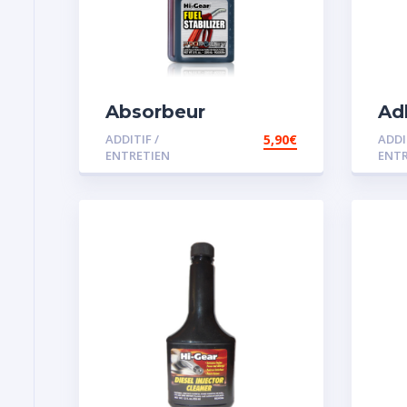
Absorbeur
Ad
disperssant d’eau
ADDITIF /
5,90
€
ADDI
pour carburant
ENTRETIEN
ENTR