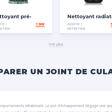
ttoyant pré-
Nettoyant radiat
dange
TIF /
7,90
€
ADDITIF /
ETIEN
ENTRETIEN
Voir plus
PARER UN JOINT DE CUL
omportements inhabituels. Le pot d’échappement dégage une qua