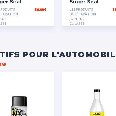
per Seal
Super Seal
PRODUITS
30,00
€
LES PRODUITS
3
ÉPARATION
DE RÉPARATION
T DE
JOINT DE
ASSE
CULASSE
ITIFS POUR L'AUTOMOBIL
EAR