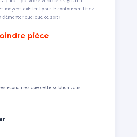
t à parier que votre véhicule réagit à un
des moyens existent pour le contourner. Lisez
 à démonter quoi que ce soit !
moindre pièce
ntes économies que cette solution vous
er