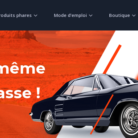
roduits phares
Mode d’emploi
Boutique
-même
asse !