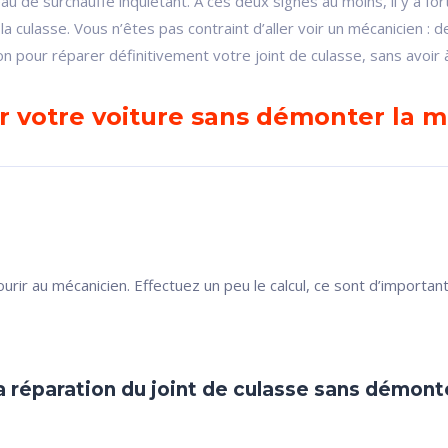
eau de surchauffe inquiétant. À ces deux signes au moins, il y a for
a culasse. Vous n’êtes pas contraint d’aller voir un mécanicien : 
ion pour réparer définitivement votre joint de culasse, sans avoir
er votre voiture sans démonter la 
urir au mécanicien. Effectuez un peu le calcul, ce sont d’importa
a réparation du joint de culasse sans démont