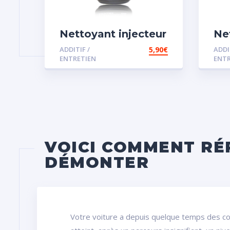
Nettoyant injecteur
Ne
diesel
vi
ADDITIF /
5,90
€
ADDI
ENTRETIEN
ENTR
VOICI COMMENT RÉ
DÉMONTER
Votre voiture a depuis quelque temps des c