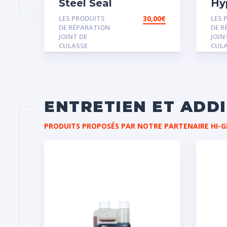
Steel Seal
Hy
LES PRODUITS
30,00
€
LES 
DE RÉPARATION
DE R
JOINT DE
JOIN
CULASSE
CUL
ENTRETIEN ET ADD
PRODUITS PROPOSÉS PAR NOTRE PARTENAIRE HI-G