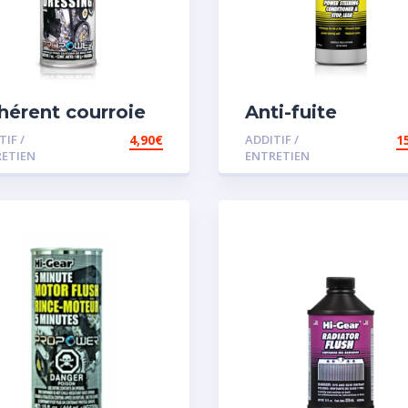
hérent courroie
Anti-fuite
concentré pour
TIF /
4,90
€
ADDITIF /
1
direction assisté
ETIEN
ENTRETIEN