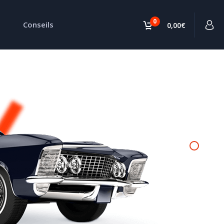
0
Conseils
0,00€