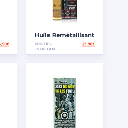
Huile Remétallisant
Moteur SMT2
5,90
€
ADDITIF /
25,90
€
e
ENTRETIEN