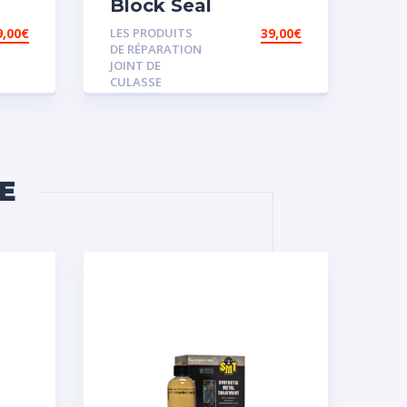
Block Seal
9,00
€
LES PRODUITS
39,00
€
DE RÉPARATION
JOINT DE
CULASSE
E