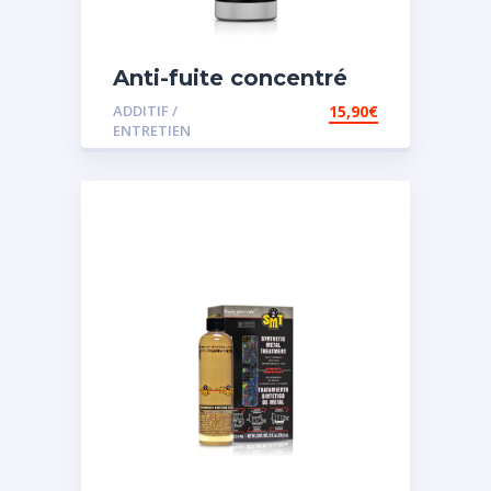
Anti-fuite concentré
pour direction
ADDITIF /
15,90
€
assistée
ENTRETIEN