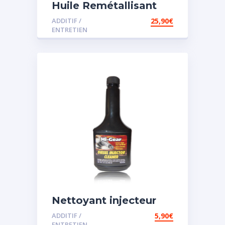
Huile Remétallisant
Moteur SMT2
ADDITIF /
25,90
€
ENTRETIEN
Nettoyant injecteur
diesel
ADDITIF /
5,90
€
ENTRETIEN