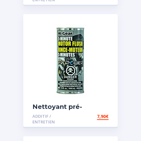
Nettoyant pré-
vidange
ADDITIF /
7,90
€
ENTRETIEN