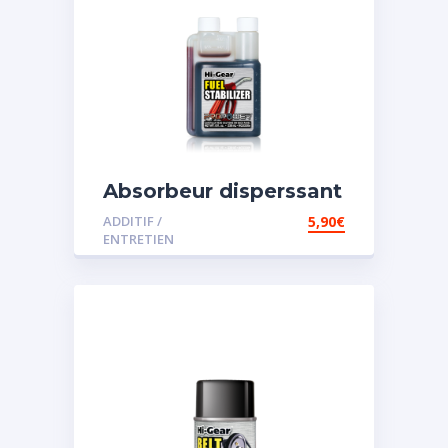
Absorbeur disperssant
d’eau pour carburant
ADDITIF /
5,90
€
ENTRETIEN