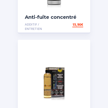
Anti-fuite concentré
pour direction
ADDITIF /
15,90
€
assistée
ENTRETIEN