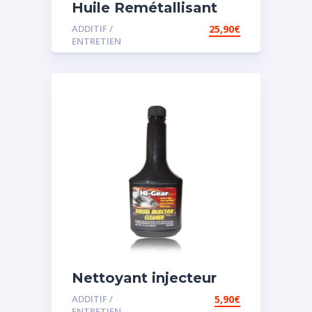
Huile Remétallisant
Moteur SMT2
ADDITIF /
25,90
€
ENTRETIEN
Nettoyant injecteur
diesel
ADDITIF /
5,90
€
ENTRETIEN