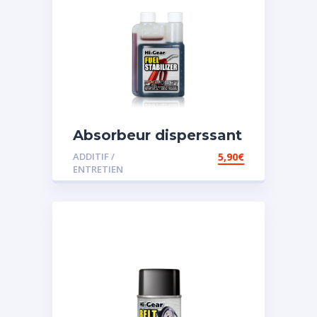
Absorbeur disperssant
d’eau pour carburant
ADDITIF /
5,90
€
ENTRETIEN