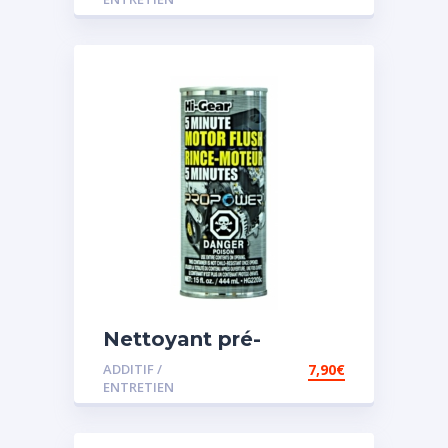
Nettoyant pré-
vidange
ADDITIF /
7,90
€
ENTRETIEN