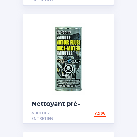
Nettoyant pré-
vidange
ADDITIF /
7,90
€
ENTRETIEN