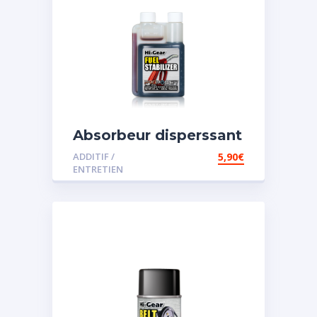
Absorbeur disperssant
d’eau pour carburant
ADDITIF /
5,90
€
ENTRETIEN