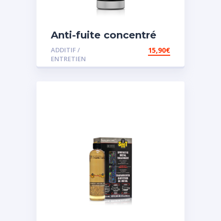
Anti-fuite concentré
pour direction
ADDITIF /
15,90
€
assistée
ENTRETIEN