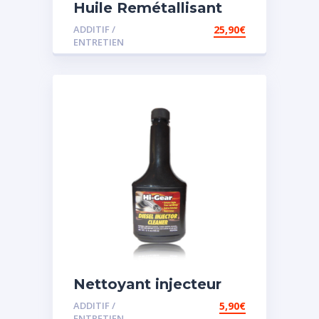
Huile Remétallisant
Moteur SMT2
ADDITIF /
25,90
€
ENTRETIEN
Nettoyant injecteur
diesel
ADDITIF /
5,90
€
ENTRETIEN