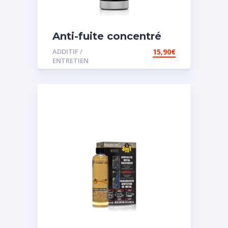
Anti-fuite concentré
pour direction
ADDITIF /
15,90
€
assistée
ENTRETIEN