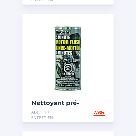
Nettoyant pré-
vidange
ADDITIF /
7,90
€
ENTRETIEN