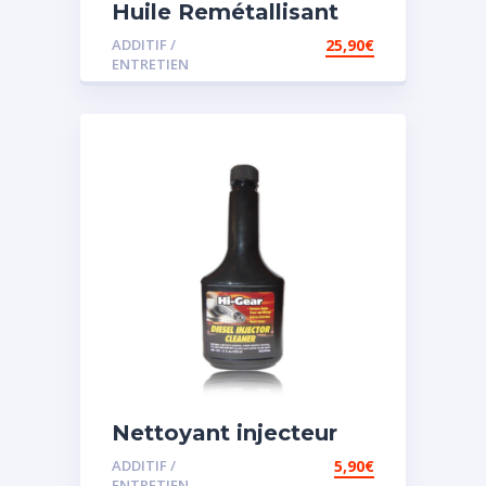
Huile Remétallisant
Moteur SMT2
ADDITIF /
25,90
€
ENTRETIEN
Nettoyant injecteur
diesel
ADDITIF /
5,90
€
ENTRETIEN