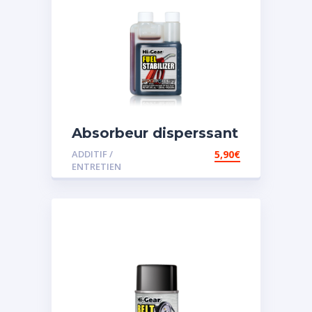
Absorbeur disperssant
d’eau pour carburant
ADDITIF /
5,90
€
ENTRETIEN