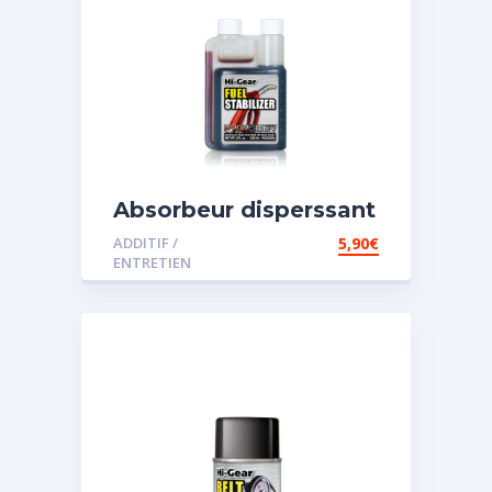
Absorbeur disperssant
d’eau pour carburant
ADDITIF /
5,90
€
ENTRETIEN