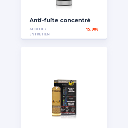
Anti-fuite concentré
pour direction
ADDITIF /
15,90
€
assistée
ENTRETIEN