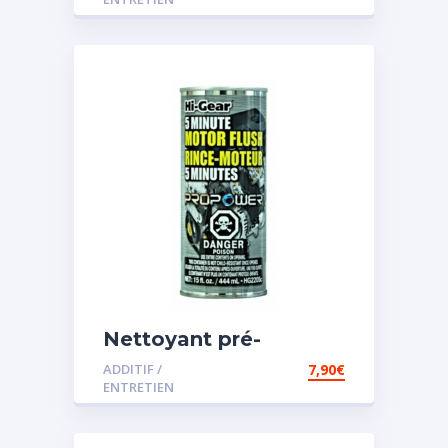
Nettoyant pré-
vidange
ADDITIF /
7,90
€
ENTRETIEN