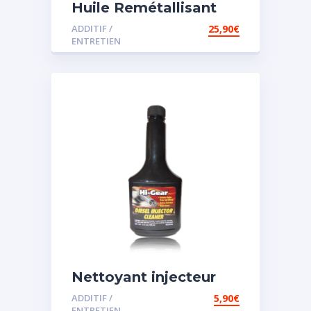
Huile Remétallisant
Moteur SMT2
ADDITIF /
25,90
€
ENTRETIEN
Nettoyant injecteur
diesel
ADDITIF /
5,90
€
ENTRETIEN