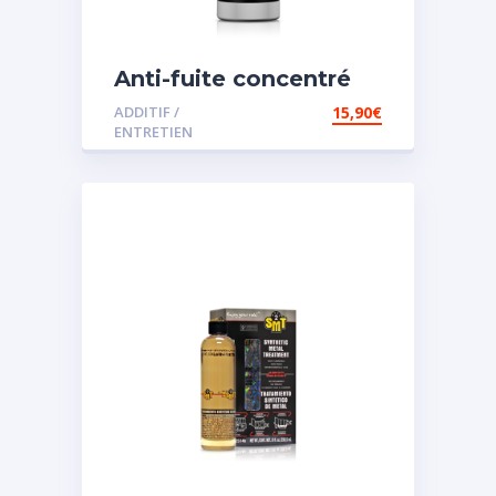
Anti-fuite concentré
pour direction
ADDITIF /
15,90
€
assistée
ENTRETIEN