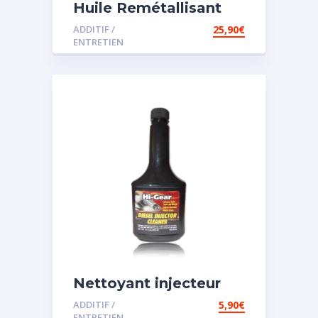
Huile Remétallisant
Moteur SMT2
ADDITIF /
25,90
€
ENTRETIEN
Nettoyant injecteur
diesel
ADDITIF /
5,90
€
ENTRETIEN