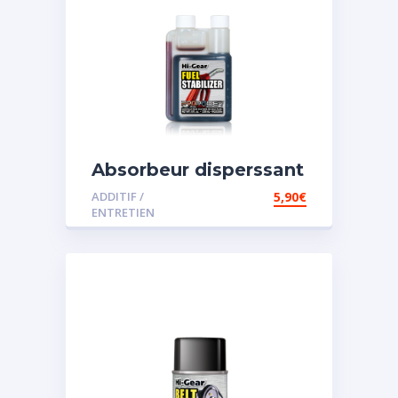
Absorbeur disperssant
d’eau pour carburant
ADDITIF /
5,90
€
ENTRETIEN