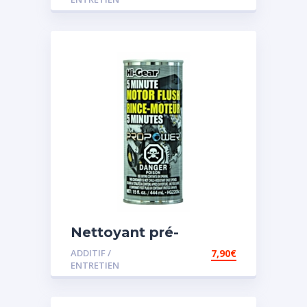
Nettoyant pré-
vidange
ADDITIF /
7,90
€
ENTRETIEN