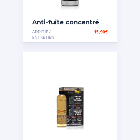
Anti-fuite concentré
pour direction
ADDITIF /
15,90
€
assistée
ENTRETIEN