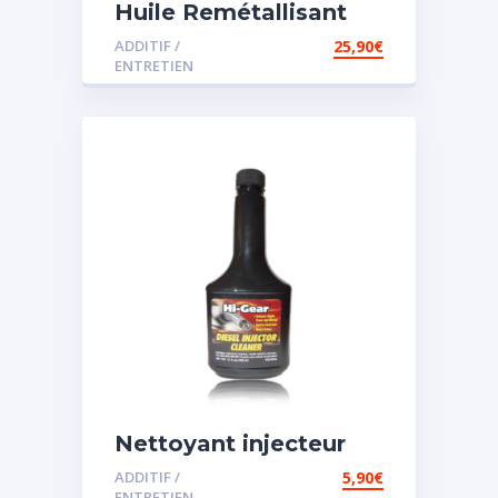
Huile Remétallisant
Moteur SMT2
ADDITIF /
25,90
€
ENTRETIEN
Nettoyant injecteur
diesel
ADDITIF /
5,90
€
ENTRETIEN