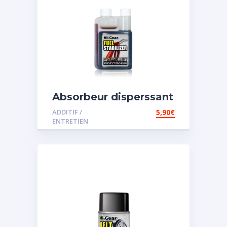
Absorbeur disperssant
d’eau pour carburant
ADDITIF /
5,90
€
ENTRETIEN