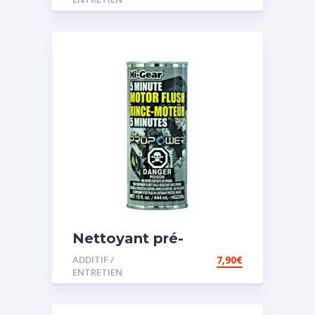
Nettoyant pré-
vidange
ADDITIF /
7,90
€
ENTRETIEN