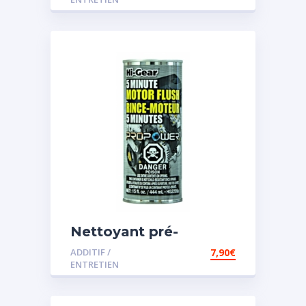
Nettoyant pré-
vidange
ADDITIF /
7,90
€
ENTRETIEN