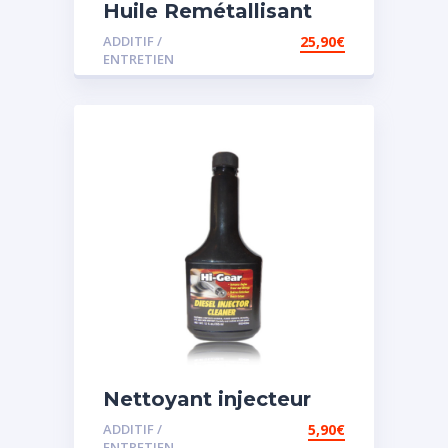
Huile Remétallisant
Moteur SMT2
ADDITIF /
25,90
€
ENTRETIEN
Nettoyant injecteur
diesel
ADDITIF /
5,90
€
ENTRETIEN