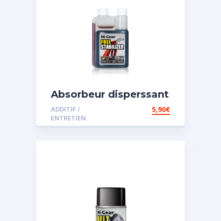
Absorbeur disperssant
d’eau pour carburant
ADDITIF /
5,90
€
ENTRETIEN