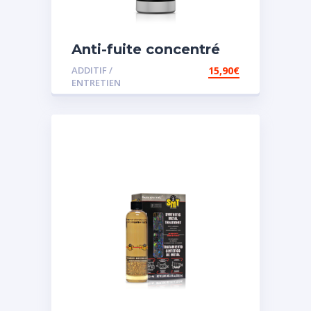
Anti-fuite concentré
pour direction
ADDITIF /
15,90
€
assistée
ENTRETIEN