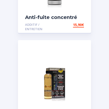
Anti-fuite concentré
pour direction
ADDITIF /
15,90
€
assistée
ENTRETIEN