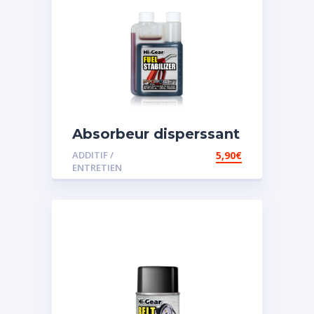
Absorbeur disperssant
d’eau pour carburant
ADDITIF /
5,90
€
ENTRETIEN