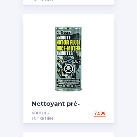
Nettoyant pré-
vidange
ADDITIF /
7,90
€
ENTRETIEN