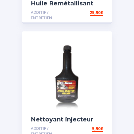
Huile Remétallisant
Moteur SMT2
ADDITIF /
25,90
€
ENTRETIEN
Nettoyant injecteur
diesel
ADDITIF /
5,90
€
ENTRETIEN