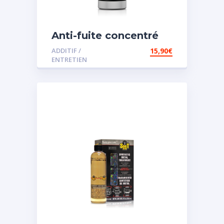
Anti-fuite concentré
pour direction
ADDITIF /
15,90
€
assistée
ENTRETIEN