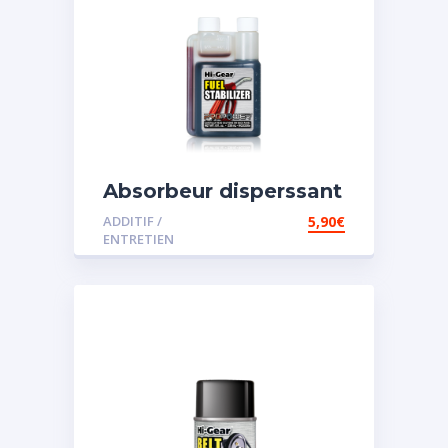
Absorbeur disperssant
d’eau pour carburant
ADDITIF /
5,90
€
ENTRETIEN