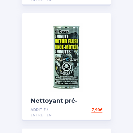
Nettoyant pré-
vidange
ADDITIF /
7,90
€
ENTRETIEN