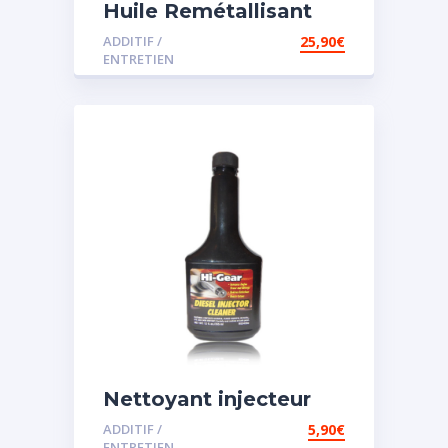
Huile Remétallisant
Moteur SMT2
ADDITIF /
25,90
€
ENTRETIEN
Nettoyant injecteur
diesel
ADDITIF /
5,90
€
ENTRETIEN