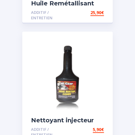
Huile Remétallisant
Moteur SMT2
ADDITIF /
25,90
€
ENTRETIEN
Nettoyant injecteur
diesel
ADDITIF /
5,90
€
ENTRETIEN