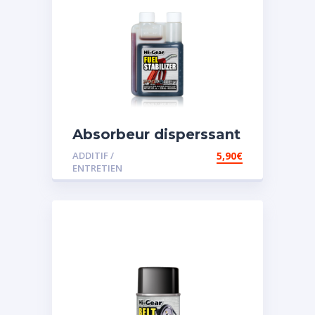
Absorbeur disperssant
d’eau pour carburant
ADDITIF /
5,90
€
ENTRETIEN