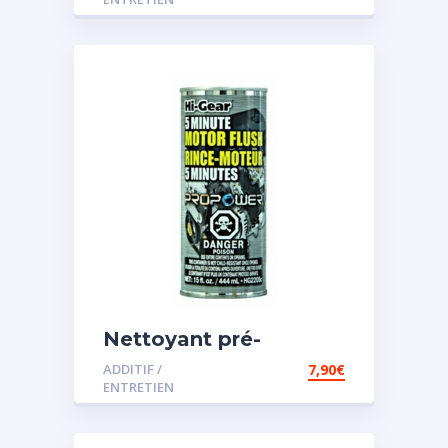
Nettoyant pré-
vidange
ADDITIF /
7,90
€
ENTRETIEN