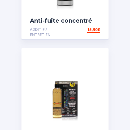
Anti-fuite concentré
pour direction
ADDITIF /
15,90
€
assistée
ENTRETIEN