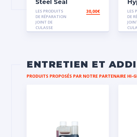
Steel Seal
Hy
LES PRODUITS
30,00
€
LES 
DE RÉPARATION
DE R
JOINT DE
JOIN
CULASSE
CUL
ENTRETIEN ET ADD
PRODUITS PROPOSÉS PAR NOTRE PARTENAIRE HI-G