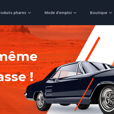
roduits phares
Mode d’emploi
Boutique
-même
asse !