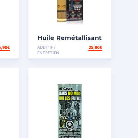
Huile Remétallisant
Moteur SMT2
5,90
€
ADDITIF /
25,90
€
e
ENTRETIEN