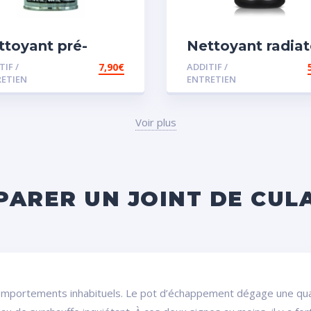
ttoyant pré-
Nettoyant radiat
dange
TIF /
7,90
€
ADDITIF /
ETIEN
ENTRETIEN
Voir plus
PARER UN JOINT DE CUL
omportements inhabituels. Le pot d’échappement dégage une qua