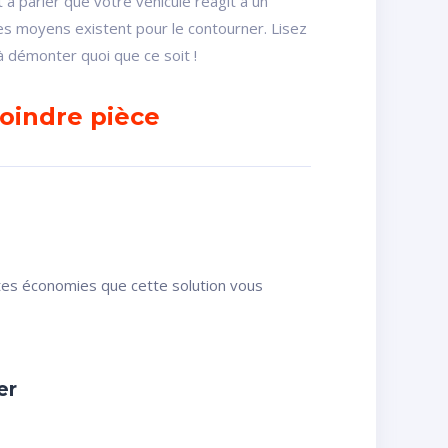
t à parier que votre véhicule réagit à un
des moyens existent pour le contourner. Lisez
 à démonter quoi que ce soit !
moindre pièce
ntes économies que cette solution vous
er