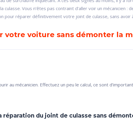
eau de surchauffe inquiétant. À ces deux signes au moins, il y a for
a culasse. Vous n’êtes pas contraint d’aller voir un mécanicien : 
ion pour réparer définitivement votre joint de culasse, sans avoir
er votre voiture sans démonter la 
urir au mécanicien. Effectuez un peu le calcul, ce sont d’importa
a réparation du joint de culasse sans démont