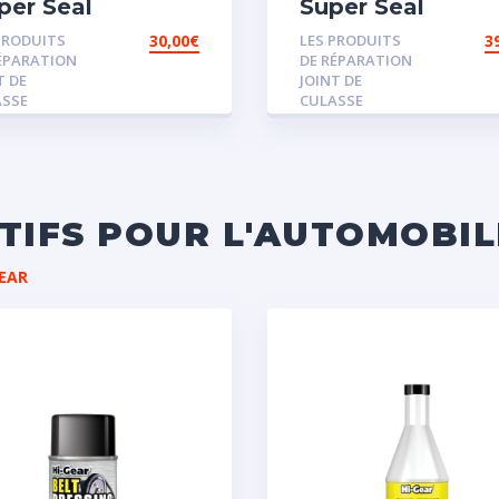
per Seal
Super Seal
PRODUITS
30,00
€
LES PRODUITS
3
ÉPARATION
DE RÉPARATION
T DE
JOINT DE
ASSE
CULASSE
ITIFS POUR L'AUTOMOBIL
EAR