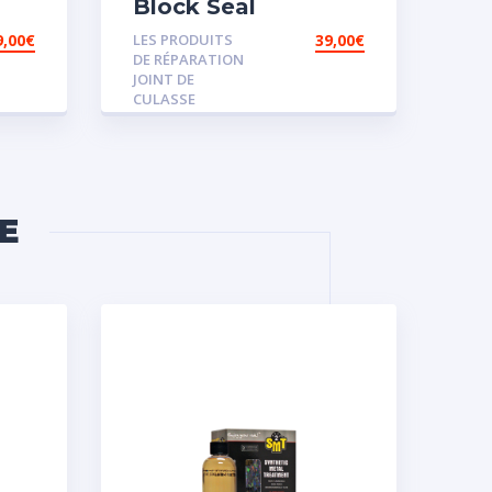
Block Seal
9,00
€
LES PRODUITS
39,00
€
DE RÉPARATION
JOINT DE
CULASSE
E