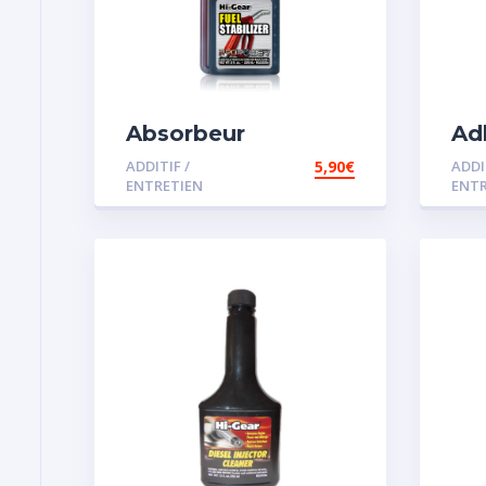
Absorbeur
Ad
disperssant d’eau
ADDITIF /
5,90
€
ADDI
pour carburant
ENTRETIEN
ENTR