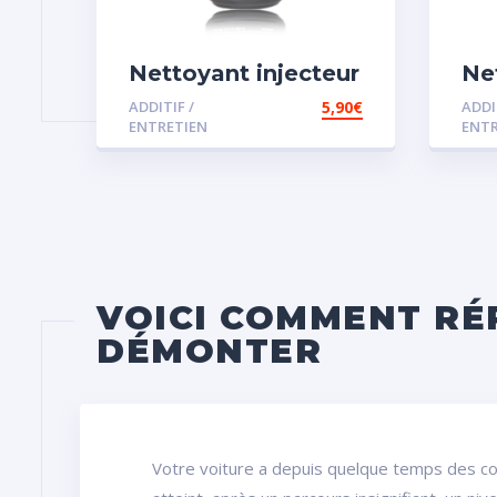
Nettoyant injecteur
Ne
diesel
vi
ADDITIF /
5,90
€
ADDI
ENTRETIEN
ENTR
VOICI COMMENT RÉ
DÉMONTER
Votre voiture a depuis quelque temps des c