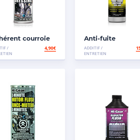
hérent courroie
Anti-fuite
concentré pour
TIF /
4,90
€
ADDITIF /
1
direction assisté
ETIEN
ENTRETIEN