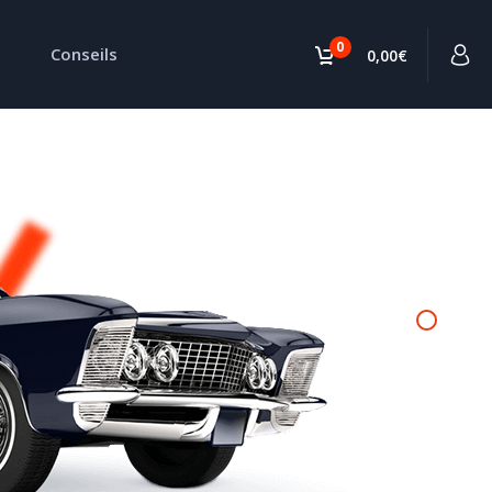
0
Conseils
0,00€