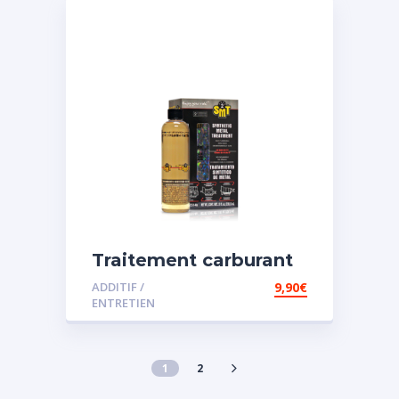
Traitement carburant
spécial essence
ADDITIF /
9,90
€
ENTRETIEN
1
2