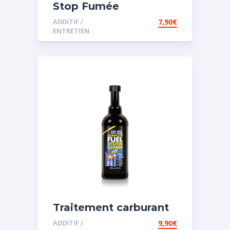
Stop Fumée
ADDITIF /
7,90
€
ENTRETIEN
Traitement carburant
diesel et essence
ADDITIF /
9,90
€