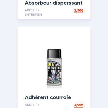
Absorbeur disperssant
d’eau pour carburant
ADDITIF /
5,90
€
ENTRETIEN
Adhérent courroie
ADDITIF /
4,90
€