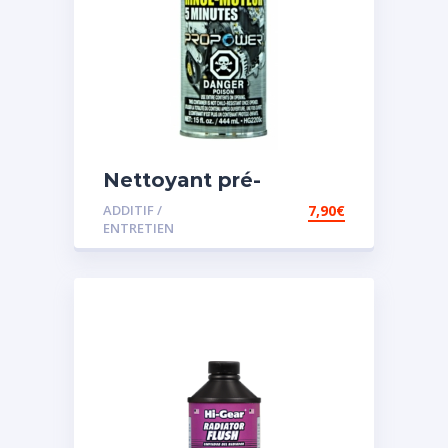
Nettoyant pré-
vidange
ADDITIF /
7,90
€
ENTRETIEN