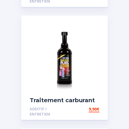
ENTRETIEN
Traitement carburant
spécial diesel
ADDITIF /
9,90
€
ENTRETIEN