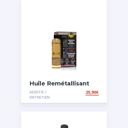
Huile Remétallisant
Moteur SMT2
ADDITIF /
25,90
€
ENTRETIEN