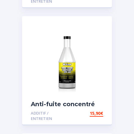
ENTRETIEN
Anti-fuite concentré
pour direction
ADDITIF /
15,90
€
assistée
ENTRETIEN