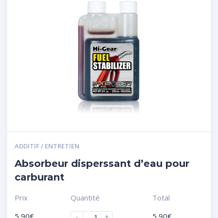
ADDITIF / ENTRETIEN
Absorbeur disperssant d’eau pour
carburant
Prix
Quantité
Total
5,90
€
5,90
€
-
+