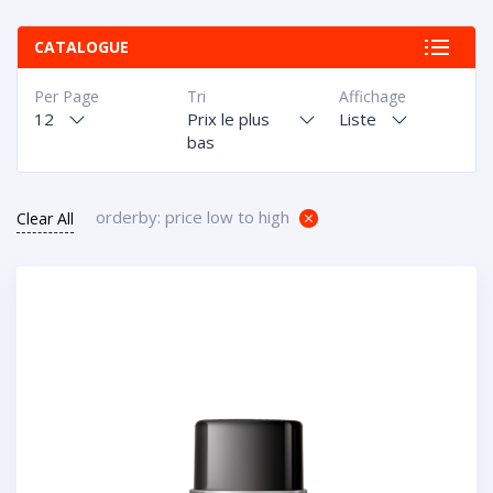
CATALOGUE
Per Page
Tri
Affichage
12
Prix le plus
Liste
bas
orderby: price low to high
Clear All