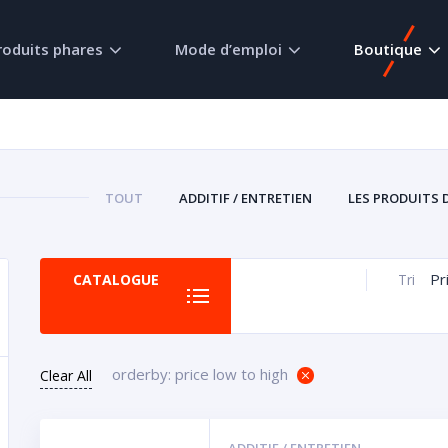
roduits phares
Mode d’emploi
Boutique
TOUT
ADDITIF / ENTRETIEN
LES PRODUITS 
Pr
CATALOGUE
Tri
orderby: price low to high
Clear All