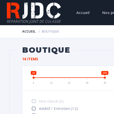
Accueil
Nos p
ACCUEIL
BOUTIQUE
BOUTIQUE
16 ITEMS
4€
39€
4
13
22
30
39
Non classé
(0)
Additif / Entretien
(12)