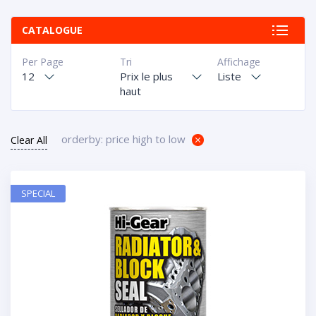
CATALOGUE
Per Page
Tri
Affichage
12
Prix le plus
Liste
haut
orderby: price high to low
Clear All
SPECIAL