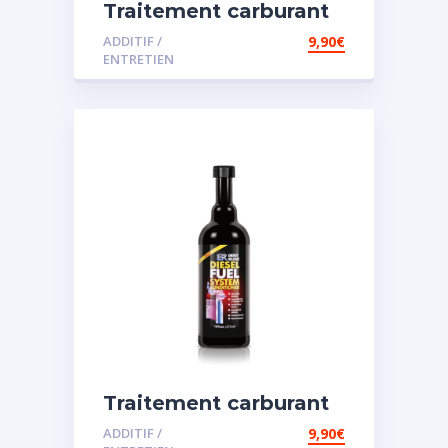
Traitement carburant
diesel et essence
ADDITIF /
9,90
€
ENTRETIEN
Traitement carburant
spécial diesel
ADDITIF /
9,90
€