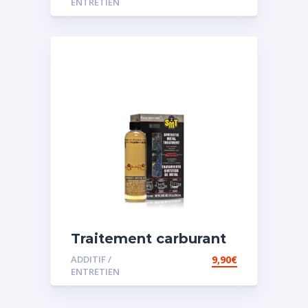
ENTRETIEN
Traitement carburant
spécial essence
ADDITIF /
9,90
€
ENTRETIEN