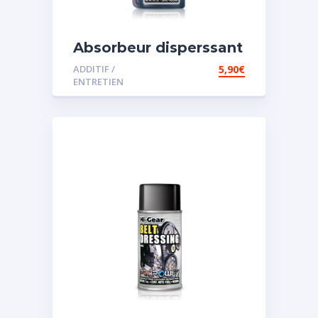
Absorbeur disperssant
d’eau pour carburant
ADDITIF /
5,90
€
ENTRETIEN