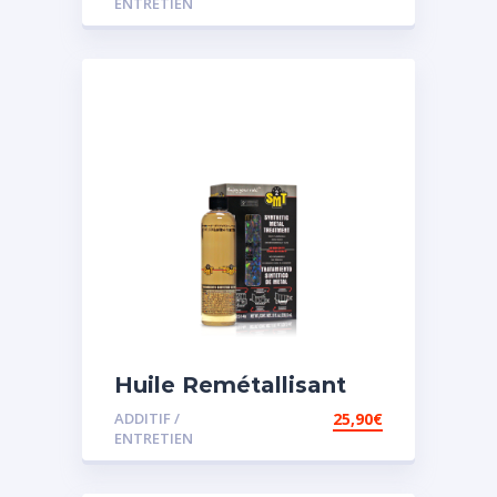
ENTRETIEN
Huile Remétallisant
Moteur SMT2
ADDITIF /
25,90
€
ENTRETIEN