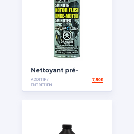
Nettoyant pré-
vidange
ADDITIF /
7,90
€
ENTRETIEN