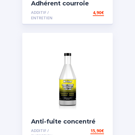
Adhérent courroie
ADDITIF /
4,90
€
ENTRETIEN
Anti-fuite concentré
pour direction
ADDITIF /
15,90
€
assistée