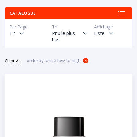
CATALOGUE
Per Page
Tri
Affichage
12
Prix le plus
Liste
bas
orderby: price low to high
Clear All