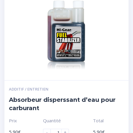
ADDITIF / ENTRETIEN
Absorbeur disperssant d’eau pour
carburant
Prix
Quantité
Total
5,90
€
5,90
€
-
+