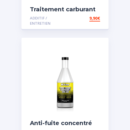
Traitement carburant
diesel et essence
ADDITIF /
9,90
€
ENTRETIEN
Anti-fuite concentré
pour direction