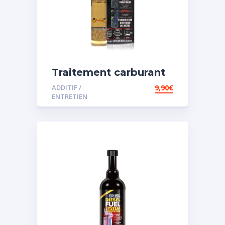
Traitement carburant
spécial essence
ADDITIF /
9,90
€
ENTRETIEN