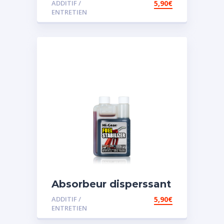
ADDITIF /
5,90
€
ENTRETIEN
Absorbeur disperssant
d’eau pour carburant
ADDITIF /
5,90
€
ENTRETIEN