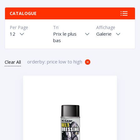
CATALOGUE
Per Page
Tri
Affichage
12
Prix le plus
Galerie
bas
orderby: price low to high
Clear All