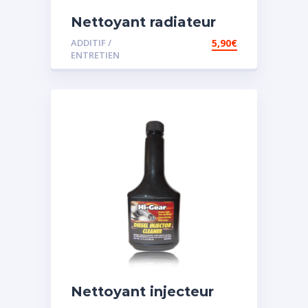
Nettoyant radiateur
ADDITIF /
5,90
€
ENTRETIEN
Nettoyant injecteur
diesel