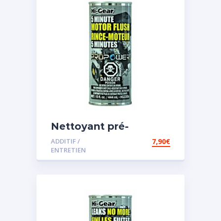
Nettoyant pré-
vidange
ADDITIF /
7,90
€
ENTRETIEN