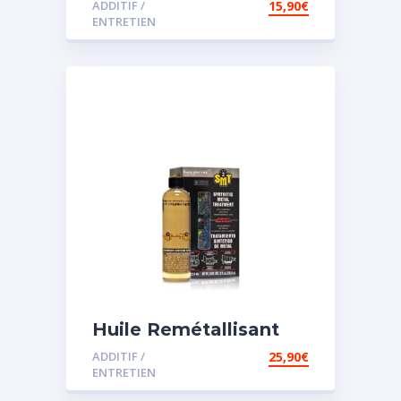
ADDITIF /
15,90
€
assistée
ENTRETIEN
Huile Remétallisant
Moteur SMT2
ADDITIF /
25,90
€
ENTRETIEN