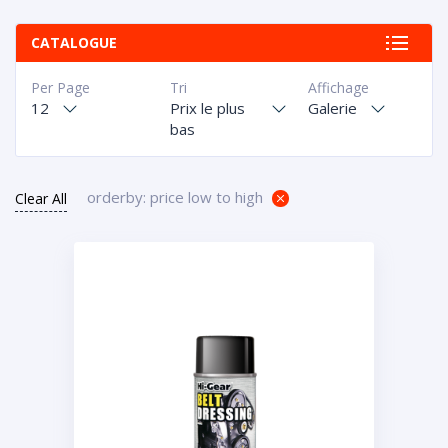
CATALOGUE
Per Page
Tri
Affichage
12
Prix le plus
Galerie
bas
orderby: price low to high
Clear All