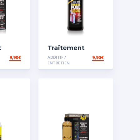
t
Traitement
carburant
9,90
€
ADDITIF /
9,90
€
sence
spécial diesel
ENTRETIEN