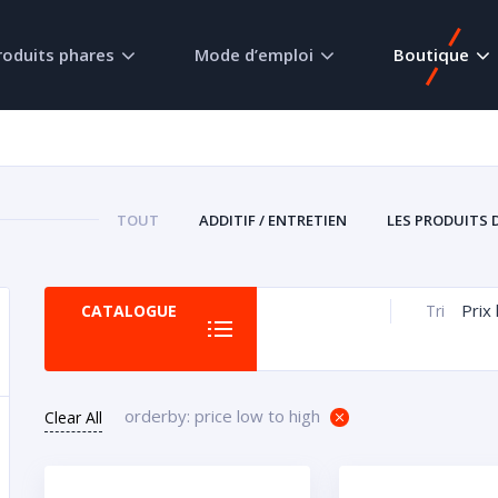
roduits phares
Mode d’emploi
Boutique
TOUT
ADDITIF / ENTRETIEN
LES PRODUITS 
Prix 
CATALOGUE
Tri
orderby: price low to high
Clear All