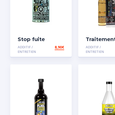
Stop fuite
Traitemen
moteur
carburant
ADDITIF /
8,90
€
ADDITIF /
spécial es
ENTRETIEN
ENTRETIEN