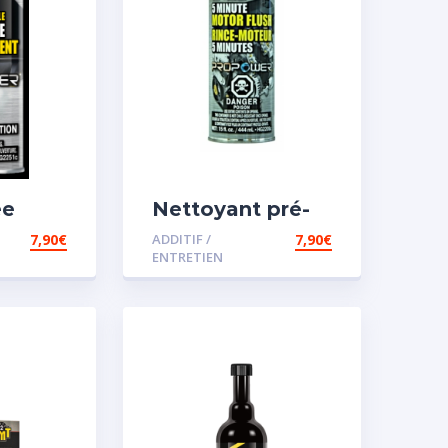
ée
Nettoyant pré-
vidange
7,90
€
ADDITIF /
7,90
€
ENTRETIEN