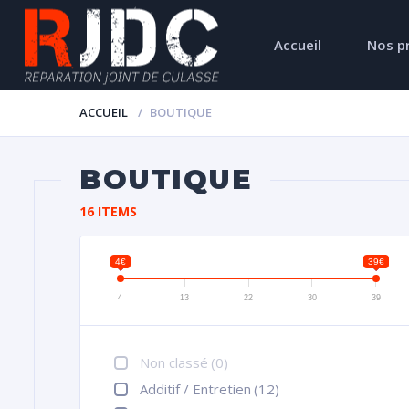
Accueil
Nos p
ACCUEIL
BOUTIQUE
BOUTIQUE
16 ITEMS
4€
39€
4
13
22
30
39
Non classé
(0)
Additif / Entretien
(12)