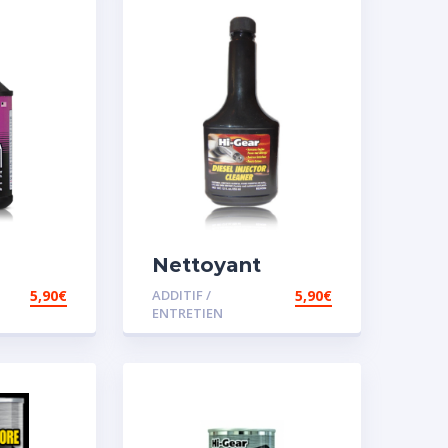
Nettoyant
injecteur diesel
5,90
€
ADDITIF /
5,90
€
ENTRETIEN