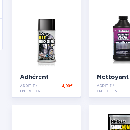
Adhérent
Nettoyant
courroie
radiateur
ADDITIF /
4,90
€
ADDITIF /
ENTRETIEN
ENTRETIEN