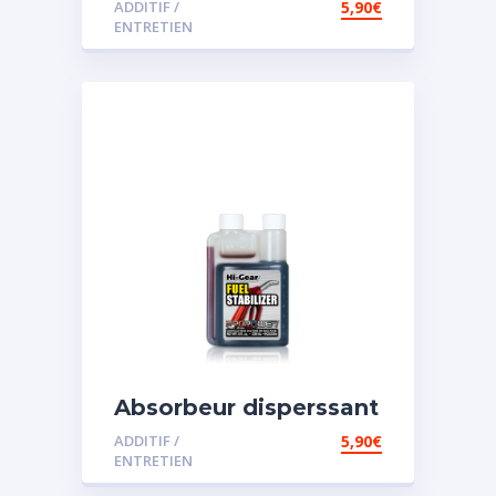
ADDITIF /
5,90
€
ENTRETIEN
Absorbeur disperssant
d’eau pour carburant
ADDITIF /
5,90
€
ENTRETIEN