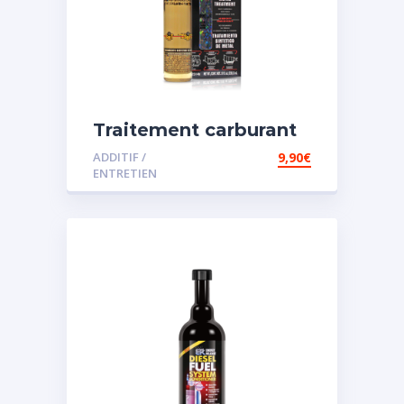
Traitement carburant
spécial essence
ADDITIF /
9,90
€
ENTRETIEN