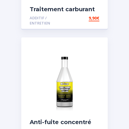
Traitement carburant
diesel et essence
ADDITIF /
9,90
€
ENTRETIEN
Anti-fuite concentré
pour direction