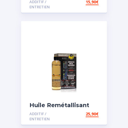
ADDITIF /
15,90
€
assistée
ENTRETIEN
Huile Remétallisant
Moteur SMT2
ADDITIF /
25,90
€
ENTRETIEN