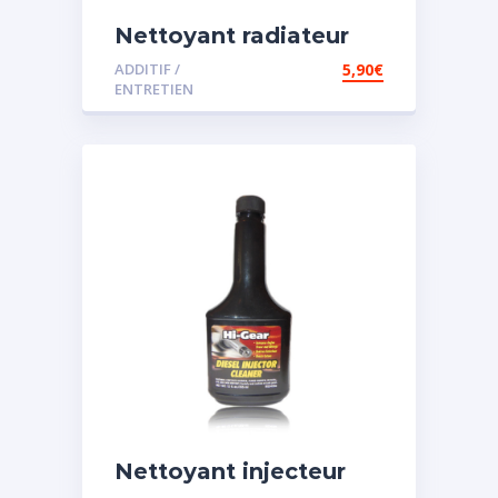
Nettoyant radiateur
ADDITIF /
5,90
€
ENTRETIEN
Nettoyant injecteur
diesel