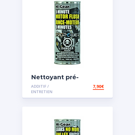
Nettoyant pré-
vidange
ADDITIF /
7,90
€
ENTRETIEN