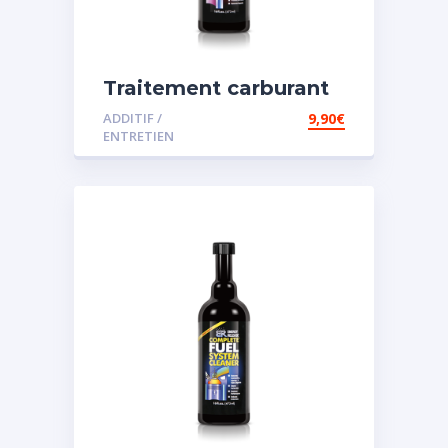
Traitement carburant
spécial diesel
ADDITIF /
9,90
€
ENTRETIEN