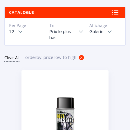
CATALOGUE
Per Page
Tri
Affichage
12
Prix le plus
Galerie
bas
orderby: price low to high
Clear All