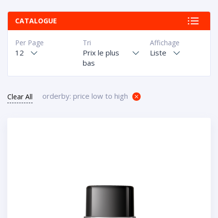
CATALOGUE
Per Page
Tri
Affichage
12
Prix le plus
Liste
bas
orderby: price low to high
Clear All