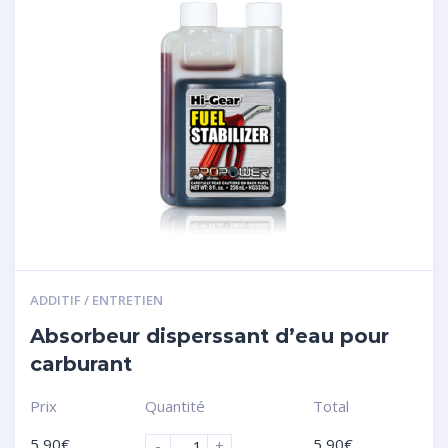
ADDITIF / ENTRETIEN
Absorbeur disperssant d’eau pour
carburant
Prix
Quantité
Total
5,90
€
5,90
€
-
+