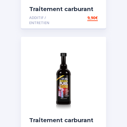
Traitement carburant
diesel et essence
ADDITIF /
9,90
€
ENTRETIEN
Traitement carburant
spécial diesel