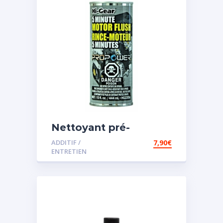
Nettoyant pré-
vidange
ADDITIF /
7,90
€
ENTRETIEN