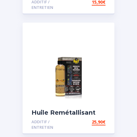
ADDITIF /
15,90
€
assistée
ENTRETIEN
Huile Remétallisant
Moteur SMT2
ADDITIF /
25,90
€
ENTRETIEN