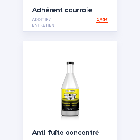
Adhérent courroie
ADDITIF /
4,90
€
ENTRETIEN
Anti-fuite concentré
pour direction