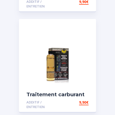
ADDITIF /
9,90
€
ENTRETIEN
Traitement carburant
spécial essence
ADDITIF /
9,90
€
ENTRETIEN