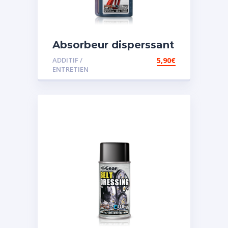
Absorbeur disperssant
d’eau pour carburant
ADDITIF /
5,90
€
ENTRETIEN