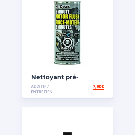
Nettoyant pré-
vidange
ADDITIF /
7,90
€
ENTRETIEN