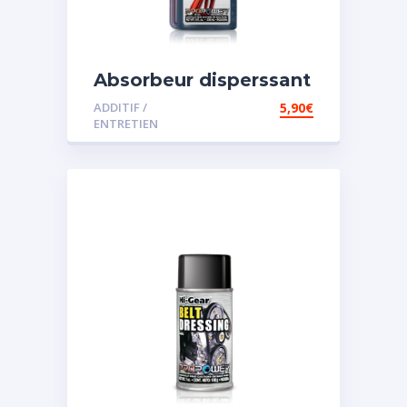
Absorbeur disperssant
d’eau pour carburant
ADDITIF /
5,90
€
ENTRETIEN