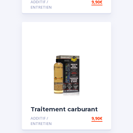
ADDITIF /
9,90
€
ENTRETIEN
Traitement carburant
spécial essence
ADDITIF /
9,90
€
ENTRETIEN