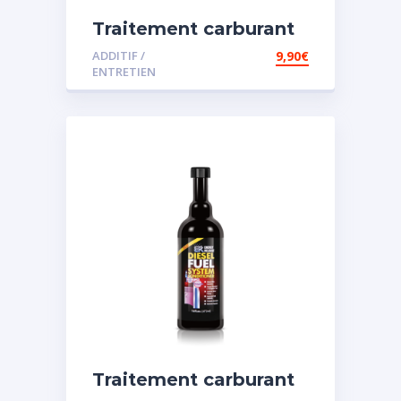
Traitement carburant
diesel et essence
ADDITIF /
9,90
€
ENTRETIEN
Traitement carburant
spécial diesel