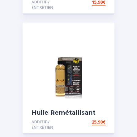
ADDITIF /
15,90
€
assistée
ENTRETIEN
Huile Remétallisant
Moteur SMT2
ADDITIF /
25,90
€
ENTRETIEN