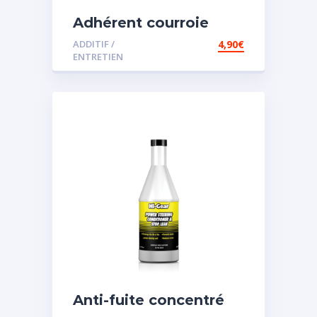
Adhérent courroie
ADDITIF /
4,90
€
ENTRETIEN
Anti-fuite concentré
pour direction