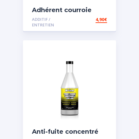
Adhérent courroie
ADDITIF /
4,90
€
ENTRETIEN
Anti-fuite concentré
pour direction