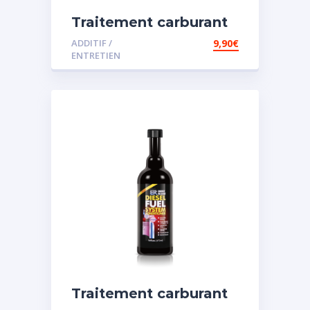
Traitement carburant
diesel et essence
ADDITIF /
9,90
€
ENTRETIEN
Traitement carburant
spécial diesel