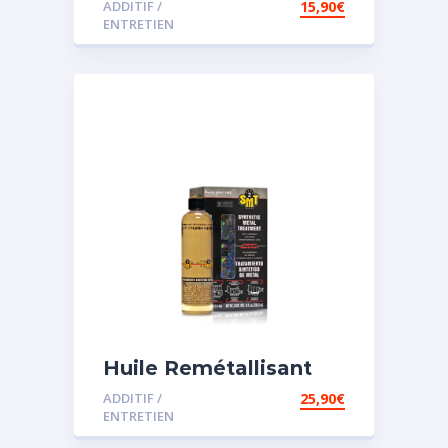
ADDITIF /
15,90
€
assistée
ENTRETIEN
Huile Remétallisant
Moteur SMT2
ADDITIF /
25,90
€
ENTRETIEN