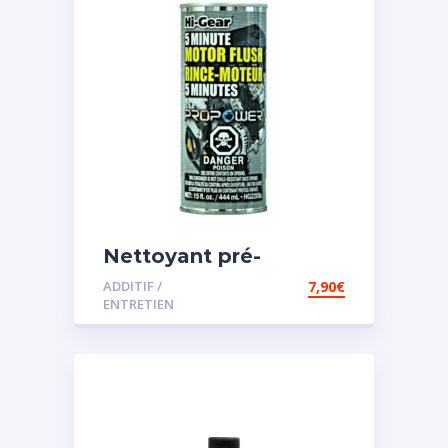
Nettoyant pré-
vidange
ADDITIF /
7,90
€
ENTRETIEN