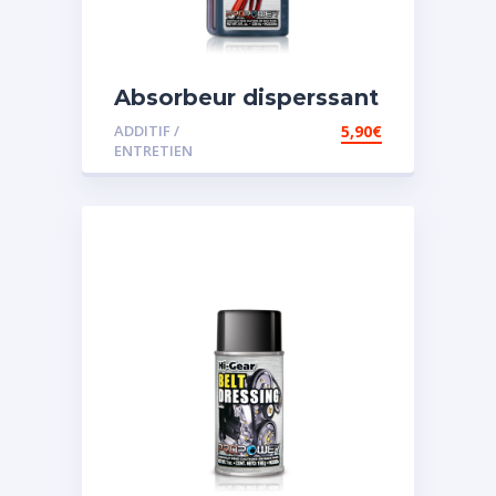
Absorbeur disperssant
d’eau pour carburant
ADDITIF /
5,90
€
ENTRETIEN