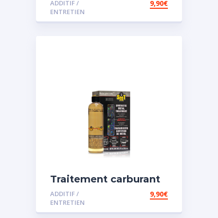
ADDITIF /
9,90
€
ENTRETIEN
Traitement carburant
spécial essence
ADDITIF /
9,90
€
ENTRETIEN