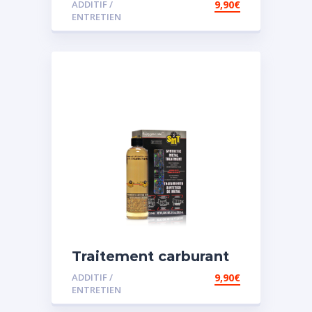
ADDITIF /
9,90
€
ENTRETIEN
Traitement carburant
spécial essence
ADDITIF /
9,90
€
ENTRETIEN