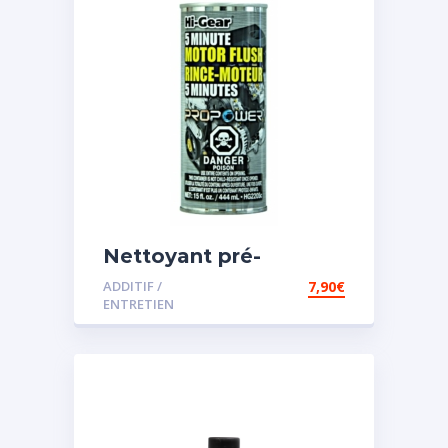
Nettoyant pré-
vidange
ADDITIF /
7,90
€
ENTRETIEN