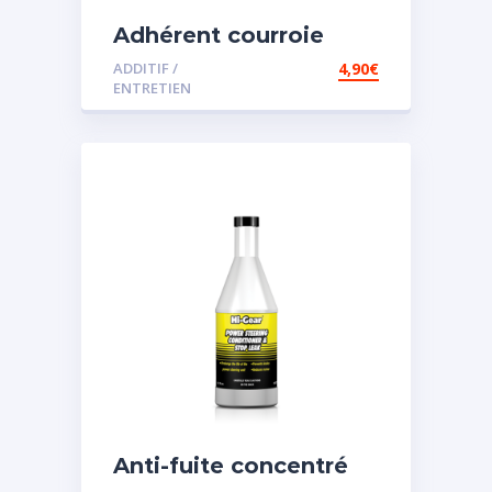
Adhérent courroie
ADDITIF /
4,90
€
ENTRETIEN
Anti-fuite concentré
pour direction