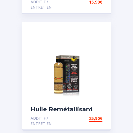
ADDITIF /
15,90
€
assistée
ENTRETIEN
Huile Remétallisant
Moteur SMT2
ADDITIF /
25,90
€
ENTRETIEN