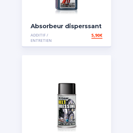
Absorbeur disperssant
d’eau pour carburant
ADDITIF /
5,90
€
ENTRETIEN