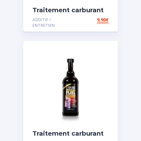
Traitement carburant
diesel et essence
ADDITIF /
9,90
€
ENTRETIEN
Traitement carburant
spécial diesel