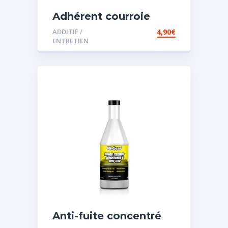
Adhérent courroie
ADDITIF /
4,90
€
ENTRETIEN
Anti-fuite concentré
pour direction