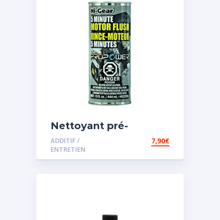
Nettoyant pré-
vidange
ADDITIF /
7,90
€
ENTRETIEN