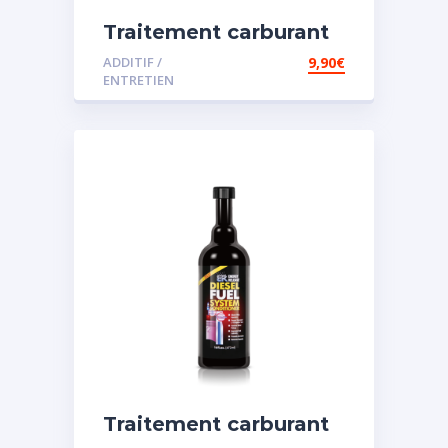
Traitement carburant
diesel et essence
ADDITIF /
9,90
€
ENTRETIEN
Traitement carburant
spécial diesel