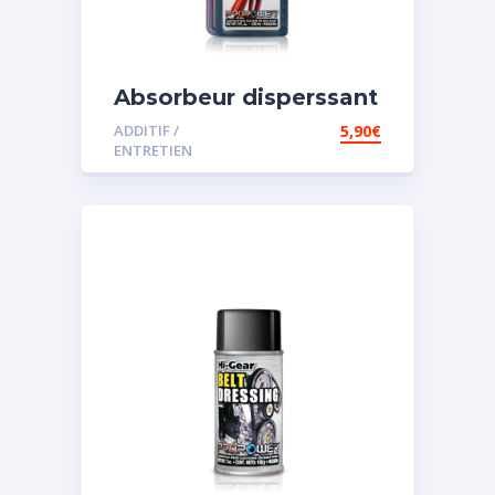
Absorbeur disperssant
d’eau pour carburant
ADDITIF /
5,90
€
ENTRETIEN