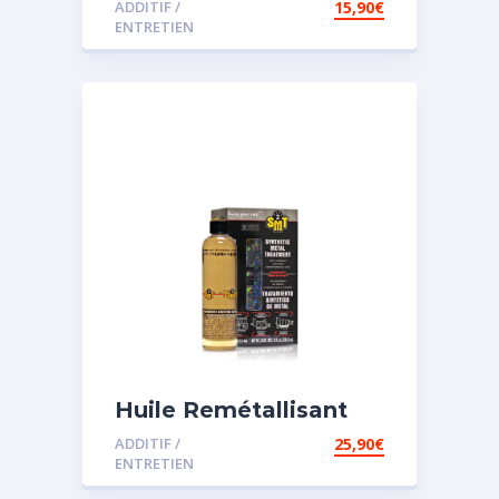
ADDITIF /
15,90
€
assistée
ENTRETIEN
Huile Remétallisant
Moteur SMT2
ADDITIF /
25,90
€
ENTRETIEN