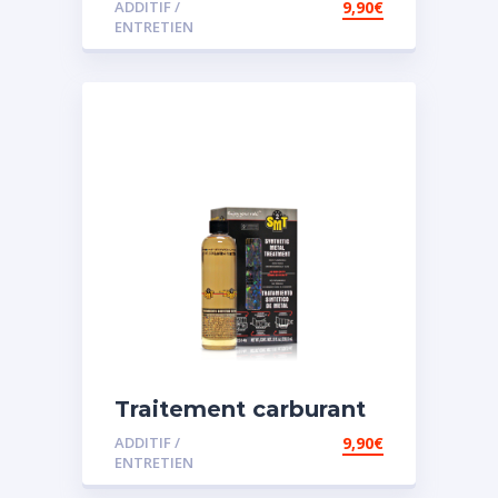
ADDITIF /
9,90
€
ENTRETIEN
Traitement carburant
spécial essence
ADDITIF /
9,90
€
ENTRETIEN