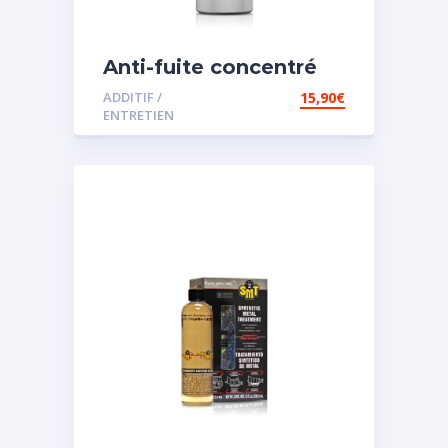
Anti-fuite concentré
pour direction
ADDITIF /
15,90
€
assistée
ENTRETIEN