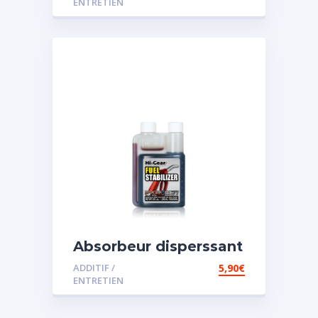
ENTRETIEN
Absorbeur disperssant
d’eau pour carburant
ADDITIF /
5,90
€
ENTRETIEN