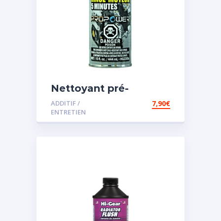
Nettoyant pré-
vidange
ADDITIF /
7,90
€
ENTRETIEN