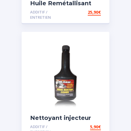
Huile Remétallisant
Moteur SMT2
ADDITIF /
25,90
€
ENTRETIEN
Nettoyant injecteur
diesel
ADDITIF /
5,90
€