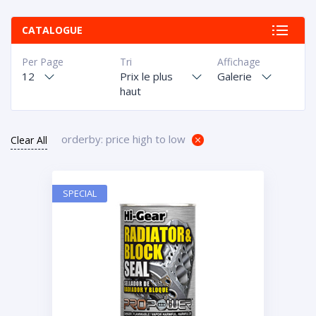
CATALOGUE
Per Page
Tri
Affichage
12
Prix le plus
Galerie
haut
orderby: price high to low
Clear All
SPECIAL