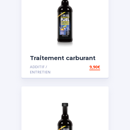
Traitement carburant
diesel et essence
ADDITIF /
9,90
€
ENTRETIEN