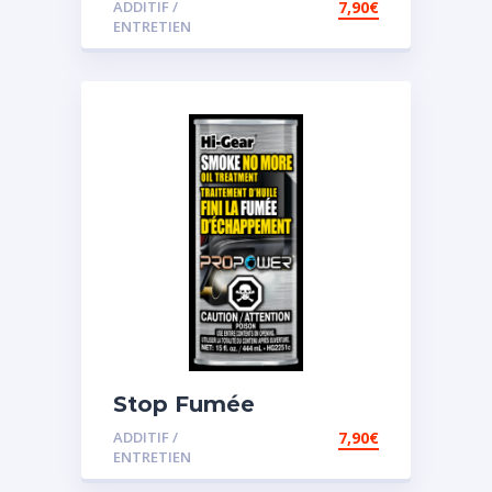
ADDITIF /
7,90
€
ENTRETIEN
Stop Fumée
ADDITIF /
7,90
€
ENTRETIEN