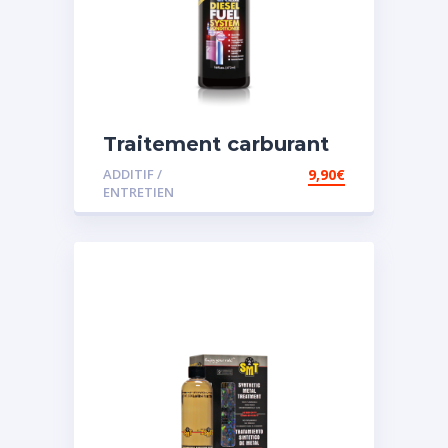
Traitement carburant
spécial diesel
ADDITIF /
9,90
€
ENTRETIEN