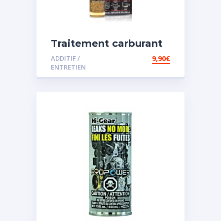
Traitement carburant
spécial essence
ADDITIF /
9,90
€
ENTRETIEN