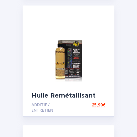
Huile Remétallisant
Moteur SMT2
ADDITIF /
25,90
€
ENTRETIEN