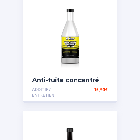
Anti-fuite concentré
pour direction
ADDITIF /
15,90
€
assistée
ENTRETIEN