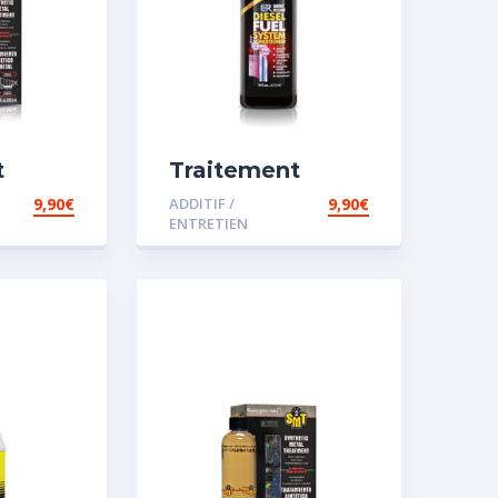
t
Traitement
carburant
9,90
€
ADDITIF /
9,90
€
sence
spécial diesel
ENTRETIEN