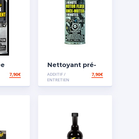
ée
Nettoyant pré-
vidange
7,90
€
ADDITIF /
7,90
€
ENTRETIEN