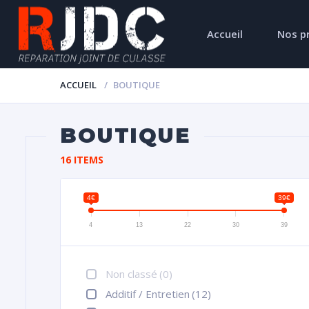
Accueil
Nos p
ACCUEIL
BOUTIQUE
BOUTIQUE
16 ITEMS
4€
39€
4
13
22
30
39
Non classé
(0)
Additif / Entretien
(12)