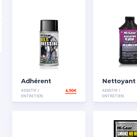
Adhérent
Nettoyant
courroie
radiateur
ADDITIF /
4,90
€
ADDITIF /
ENTRETIEN
ENTRETIEN