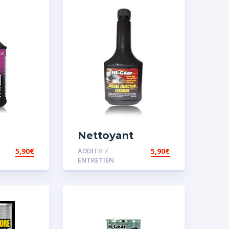
Nettoyant
injecteur diesel
5,90
€
ADDITIF /
5,90
€
ENTRETIEN