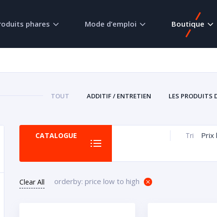
roduits phares
Mode d’emploi
Boutique
TOUT
ADDITIF / ENTRETIEN
LES PRODUITS 
Prix 
CATALOGUE
Tri
orderby: price low to high
Clear All