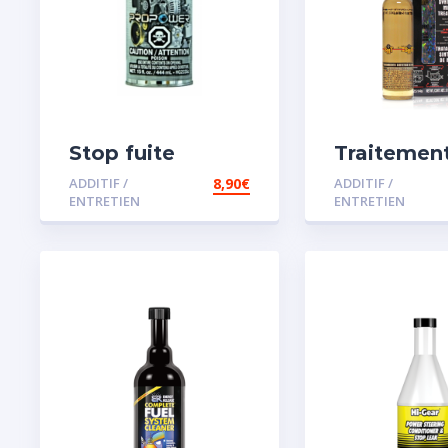
Stop fuite
Traitemen
moteur
carburant
ADDITIF /
8,90
€
ADDITIF /
spécial es
ENTRETIEN
ENTRETIEN