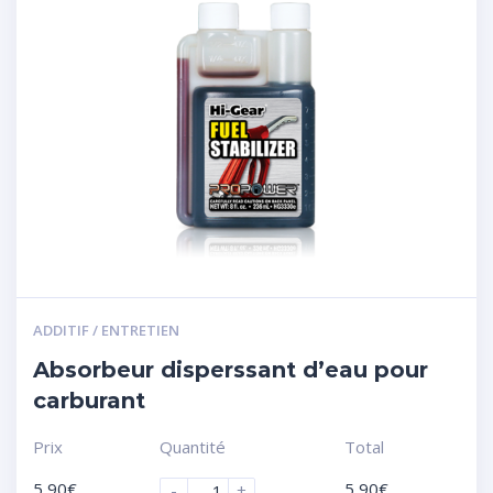
ADDITIF / ENTRETIEN
Absorbeur disperssant d’eau pour
carburant
Prix
Quantité
Total
5,90
€
5,90
€
-
+