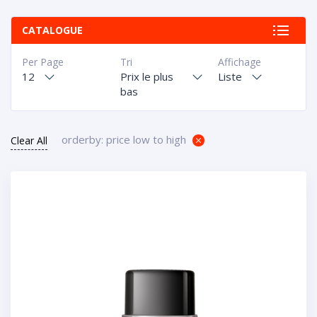
CATALOGUE
Per Page
Tri
Affichage
12
Prix le plus
Liste
bas
orderby: price low to high
Clear All