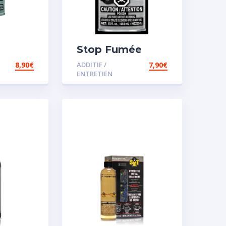
Stop Fumée
8,90
€
ADDITIF /
7,90
€
ENTRETIEN