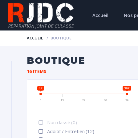
Accueil
Nos p
ACCUEIL
BOUTIQUE
BOUTIQUE
16 ITEMS
4€
39€
4
13
22
30
39
Non classé
(0)
Additif / Entretien
(12)