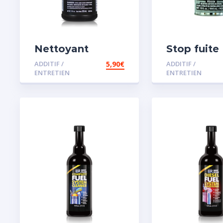
Nettoyant
Stop fuite
radiateur
moteur
ADDITIF /
5,90
€
ADDITIF /
ENTRETIEN
ENTRETIEN