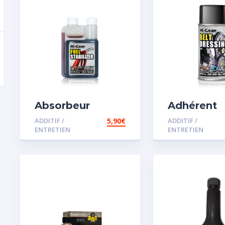
Absorbeur
Adhérent
disperssant
courroie
ADDITIF /
5,90
€
ADDITIF /
d’eau pour
ENTRETIEN
ENTRETIEN
carburant