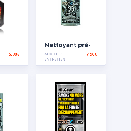
Nettoyant pré-
iesel
vidange
5,90
€
ADDITIF /
7,90
€
ENTRETIEN