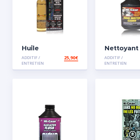
Huile
Nettoyant
Remétallisant
injecteur d
ADDITIF /
25,90
€
ADDITIF /
Moteur SMT2
ENTRETIEN
ENTRETIEN