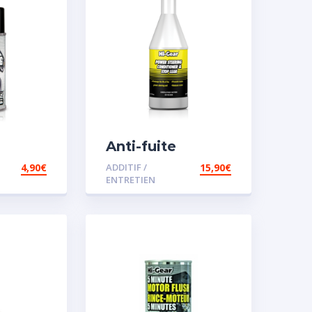
Anti-fuite
concentré pour
4,90
€
ADDITIF /
15,90
€
direction
ENTRETIEN
assistée