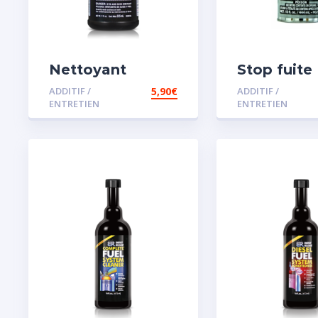
Nettoyant
Stop fuite
radiateur
moteur
ADDITIF /
5,90
€
ADDITIF /
ENTRETIEN
ENTRETIEN