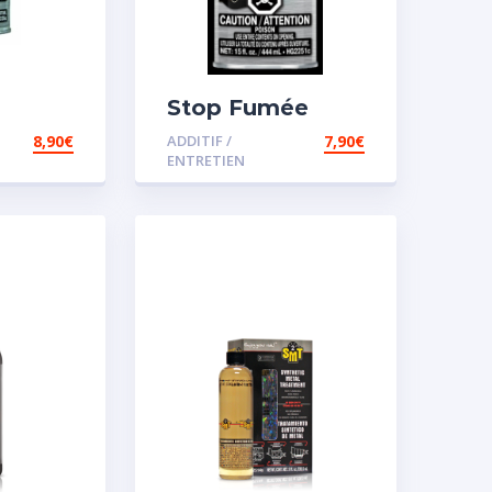
Stop Fumée
8,90
€
ADDITIF /
7,90
€
ENTRETIEN