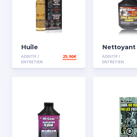
Huile
Nettoyant
Remétallisant
injecteur d
ADDITIF /
25,90
€
ADDITIF /
Moteur SMT2
ENTRETIEN
ENTRETIEN