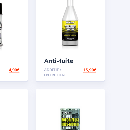
Anti-fuite
concentré pour
4,90
€
ADDITIF /
15,90
€
direction
ENTRETIEN
assistée