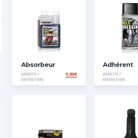
Absorbeur
Adhérent
disperssant
courroie
ADDITIF /
5,90
€
ADDITIF /
d’eau pour
ENTRETIEN
ENTRETIEN
carburant