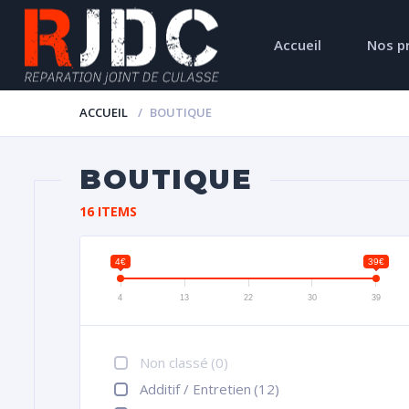
Accueil
Nos p
ACCUEIL
BOUTIQUE
BOUTIQUE
16 ITEMS
4€
39€
4
13
22
30
39
Non classé
(0)
Additif / Entretien
(12)