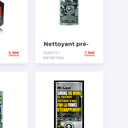
Nettoyant pré-
iesel
vidange
5,90
€
ADDITIF /
7,90
€
ENTRETIEN