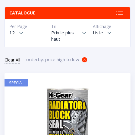
CATALOGUE
Per Page
Tri
Affichage
12
Prix le plus
Liste
haut
orderby: price high to low
Clear All
SPECIAL