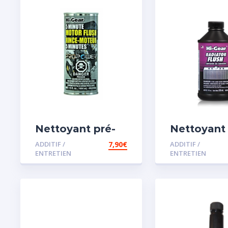
Nettoyant pré-
Nettoyant
vidange
radiateur
ADDITIF /
7,90
€
ADDITIF /
ENTRETIEN
ENTRETIEN