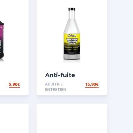
Anti-fuite
concentré pour
5,90
€
ADDITIF /
15,90
€
direction
ENTRETIEN
assistée