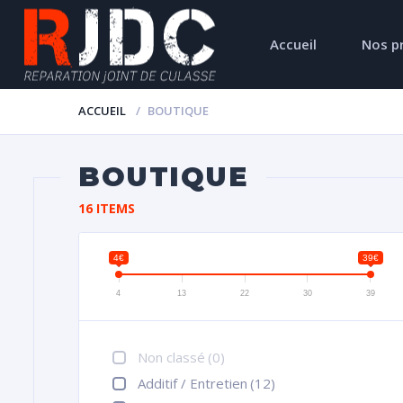
Accueil
Nos p
ACCUEIL
BOUTIQUE
BOUTIQUE
16 ITEMS
4€
39€
4
13
22
30
39
Non classé
(0)
Additif / Entretien
(12)