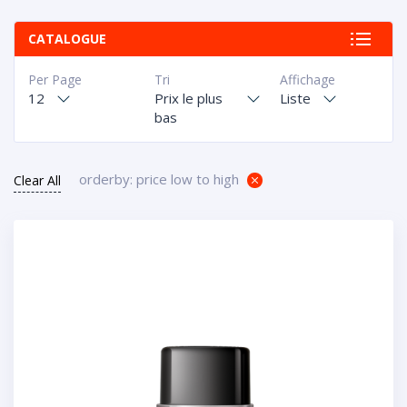
CATALOGUE
Per Page
Tri
Affichage
12
Prix le plus
Liste
bas
orderby: price low to high
Clear All