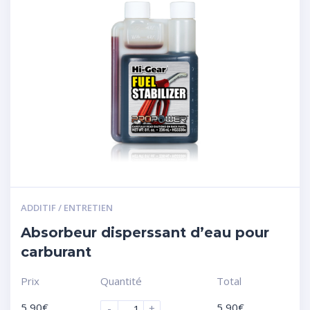
ADDITIF / ENTRETIEN
Absorbeur disperssant d’eau pour
carburant
Prix
Quantité
Total
5,90
€
5,90
€
-
+