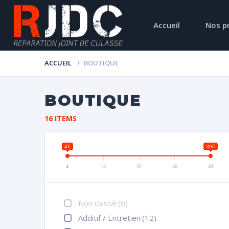
Accueil
Nos p
ACCUEIL
BOUTIQUE
BOUTIQUE
16 ITEMS
4€
39€
4
13
22
30
39
Non classé
(0)
Additif / Entretien
(12)