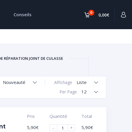
0
Conseils
0,00€
DE RÉPARATION JOINT DE CULASSE
Nouveauté
Liste
Affichage
12
Per Page
Prix
Quantité
Total
nt
5,90
€
5,90
€
-
+