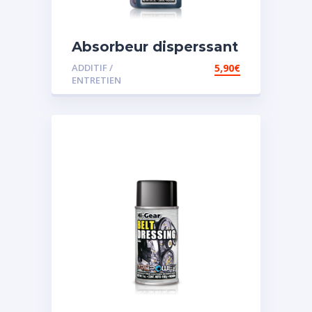
Absorbeur disperssant
d’eau pour carburant
ADDITIF /
5,90
€
ENTRETIEN