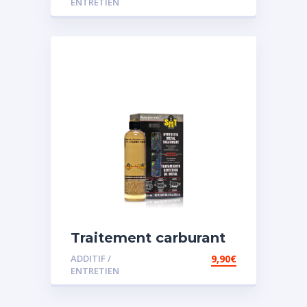
ENTRETIEN
Traitement carburant
spécial essence
ADDITIF /
9,90
€
ENTRETIEN