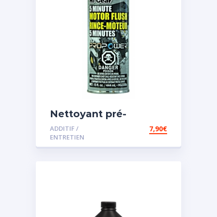
Nettoyant pré-
vidange
ADDITIF /
7,90
€
ENTRETIEN