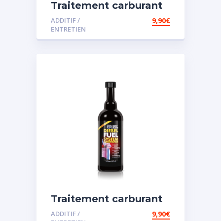
Traitement carburant
diesel et essence
ADDITIF /
9,90
€
ENTRETIEN
Traitement carburant
spécial diesel
ADDITIF /
9,90
€