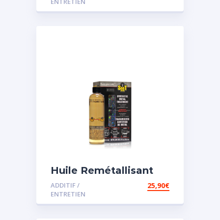
ENTRETIEN
Huile Remétallisant
Moteur SMT2
ADDITIF /
25,90
€
ENTRETIEN