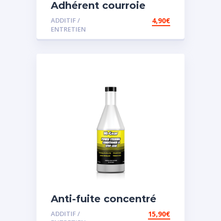
Adhérent courroie
ADDITIF /
4,90
€
ENTRETIEN
Anti-fuite concentré
pour direction
ADDITIF /
15,90
€
assistée