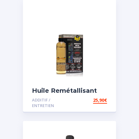
Huile Remétallisant
Moteur SMT2
ADDITIF /
25,90
€
ENTRETIEN