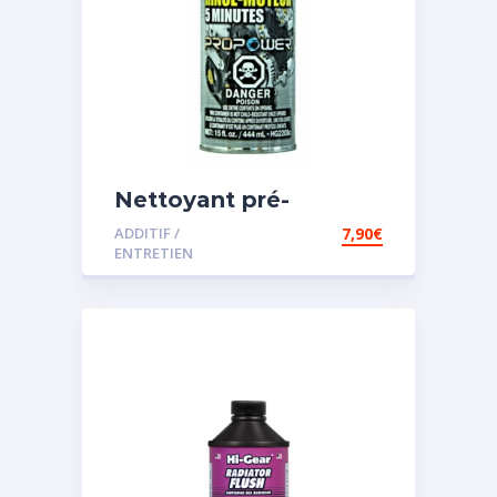
Nettoyant pré-
vidange
ADDITIF /
7,90
€
ENTRETIEN