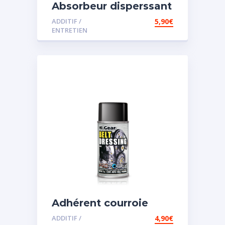
Absorbeur disperssant
d’eau pour carburant
ADDITIF /
5,90
€
ENTRETIEN
Adhérent courroie
ADDITIF /
4,90
€