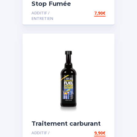
Stop Fumée
ADDITIF /
7,90
€
ENTRETIEN
Traitement carburant
diesel et essence
ADDITIF /
9,90
€