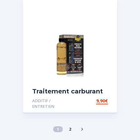
Traitement carburant
spécial essence
ADDITIF /
9,90
€
ENTRETIEN
1
2