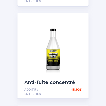
ENTRETIEN
Anti-fuite concentré
pour direction
ADDITIF /
15,90
€
assistée
ENTRETIEN