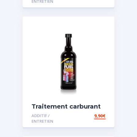
ENTRETIEN
Traitement carburant
spécial diesel
ADDITIF /
9,90
€
ENTRETIEN