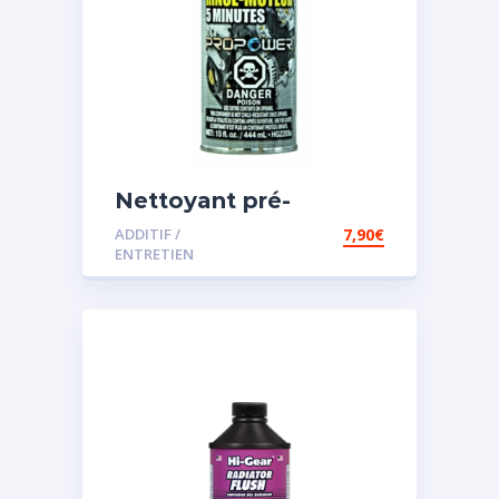
Nettoyant pré-
vidange
ADDITIF /
7,90
€
ENTRETIEN