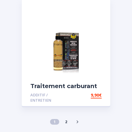
Traitement carburant
spécial essence
ADDITIF /
9,90
€
ENTRETIEN
1
2