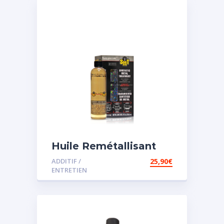
Huile Remétallisant
Moteur SMT2
ADDITIF /
25,90
€
ENTRETIEN