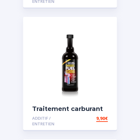
ENTRETIEN
Traitement carburant
spécial diesel
ADDITIF /
9,90
€
ENTRETIEN