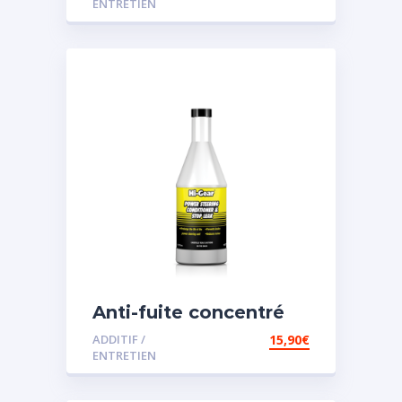
ENTRETIEN
Anti-fuite concentré
pour direction
ADDITIF /
15,90
€
assistée
ENTRETIEN