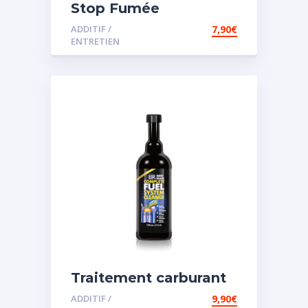
Stop Fumée
ADDITIF /
7,90
€
ENTRETIEN
Traitement carburant
diesel et essence
ADDITIF /
9,90
€