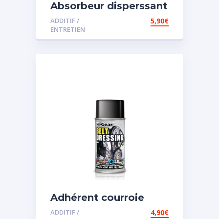
Absorbeur disperssant
d’eau pour carburant
ADDITIF /
5,90
€
ENTRETIEN
Adhérent courroie
ADDITIF /
4,90
€