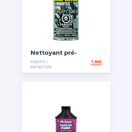
Nettoyant pré-
vidange
ADDITIF /
7,90
€
ENTRETIEN