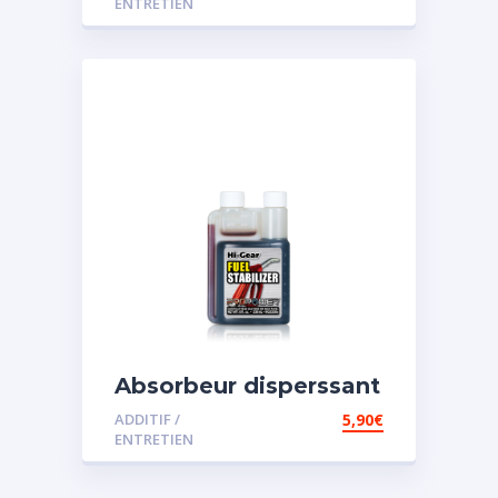
ENTRETIEN
Absorbeur disperssant
d’eau pour carburant
ADDITIF /
5,90
€
ENTRETIEN