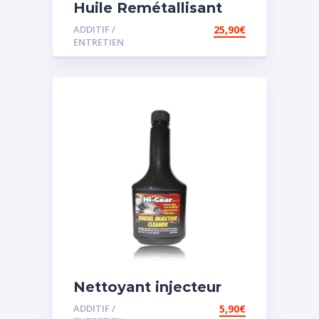
Huile Remétallisant
Moteur SMT2
ADDITIF /
25,90
€
ENTRETIEN
Nettoyant injecteur
diesel
ADDITIF /
5,90
€