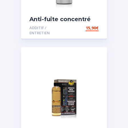
Anti-fuite concentré
pour direction
ADDITIF /
15,90
€
assistée
ENTRETIEN