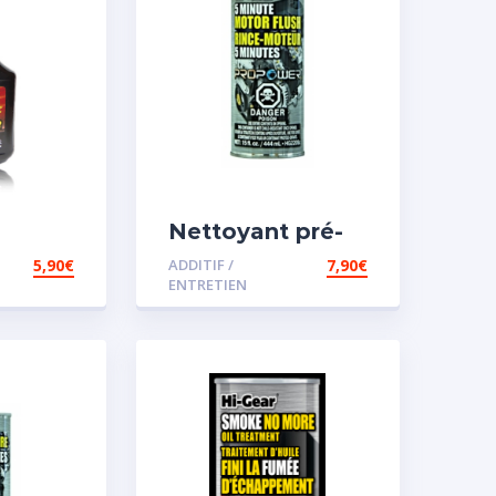
Nettoyant pré-
iesel
vidange
5,90
€
ADDITIF /
7,90
€
ENTRETIEN