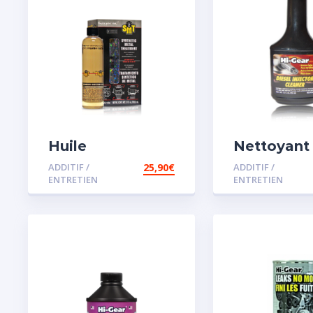
Huile
Nettoyant
Remétallisant
injecteur d
ADDITIF /
25,90
€
ADDITIF /
Moteur SMT2
ENTRETIEN
ENTRETIEN