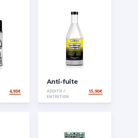
Anti-fuite
concentré pour
4,90
€
ADDITIF /
15,90
€
direction
ENTRETIEN
assistée