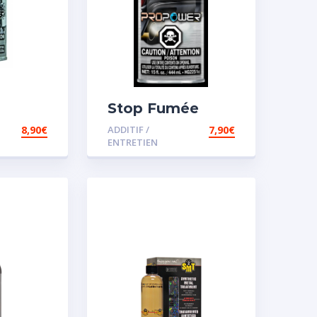
Stop Fumée
8,90
€
ADDITIF /
7,90
€
ENTRETIEN