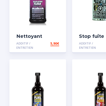
Nettoyant
Stop fuite
radiateur
moteur
ADDITIF /
5,90
€
ADDITIF /
ENTRETIEN
ENTRETIEN