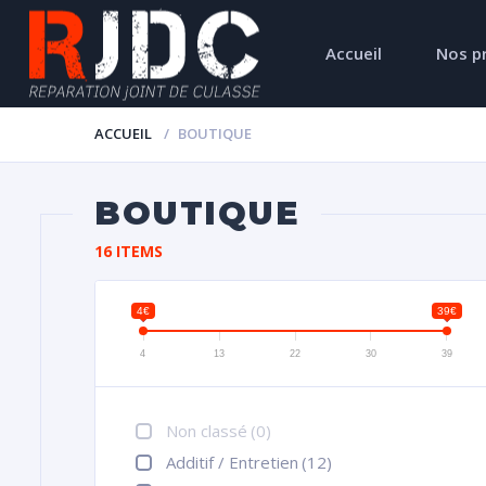
Accueil
Nos p
ACCUEIL
BOUTIQUE
BOUTIQUE
16 ITEMS
4€
39€
4
13
22
30
39
Non classé
(0)
Additif / Entretien
(12)