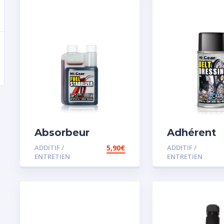
Absorbeur
Adhérent
disperssant
courroie
ADDITIF /
5,90
€
ADDITIF /
d’eau pour
ENTRETIEN
ENTRETIEN
carburant