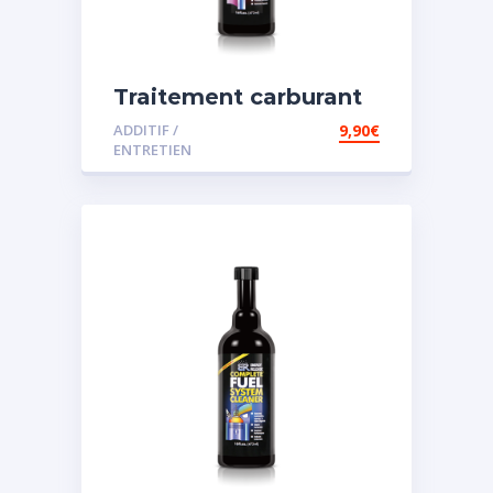
Traitement carburant
spécial diesel
ADDITIF /
9,90
€
ENTRETIEN