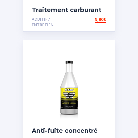
Traitement carburant
diesel et essence
ADDITIF /
9,90
€
ENTRETIEN
Anti-fuite concentré
pour direction