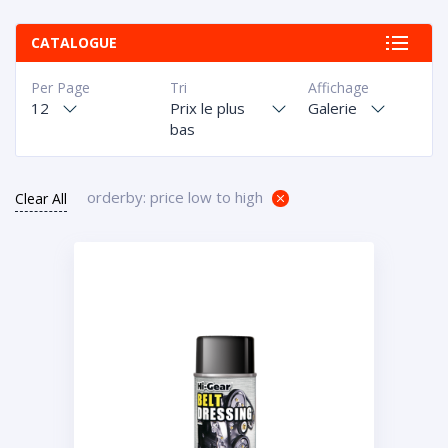
CATALOGUE
Per Page
Tri
Affichage
12
Prix le plus
Galerie
bas
orderby: price low to high
Clear All