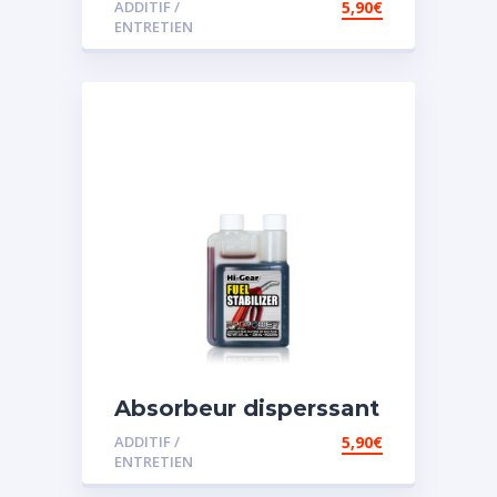
ADDITIF /
5,90
€
ENTRETIEN
Absorbeur disperssant
d’eau pour carburant
ADDITIF /
5,90
€
ENTRETIEN