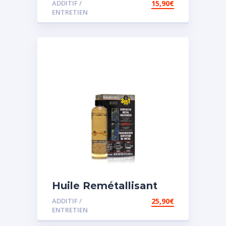
ADDITIF /
15,90
€
assistée
ENTRETIEN
Huile Remétallisant
Moteur SMT2
ADDITIF /
25,90
€
ENTRETIEN