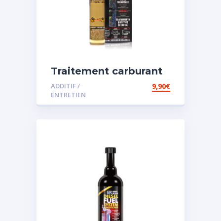
Traitement carburant
spécial essence
ADDITIF /
9,90
€
ENTRETIEN