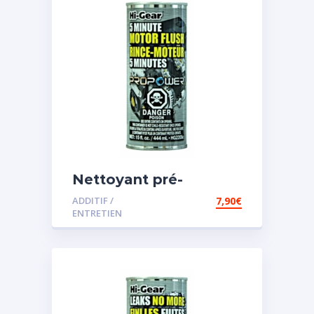
Nettoyant pré-
vidange
ADDITIF /
7,90
€
ENTRETIEN