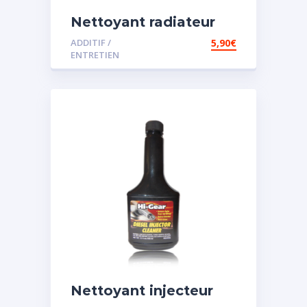
Nettoyant radiateur
ADDITIF /
5,90
€
ENTRETIEN
Nettoyant injecteur
diesel