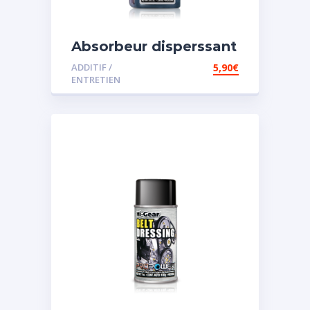
Absorbeur disperssant
d’eau pour carburant
ADDITIF /
5,90
€
ENTRETIEN