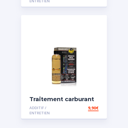
ENTRETIEN
Traitement carburant
spécial essence
ADDITIF /
9,90
€
ENTRETIEN