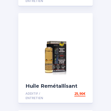
ENTRETIEN
Huile Remétallisant
Moteur SMT2
ADDITIF /
25,90
€
ENTRETIEN