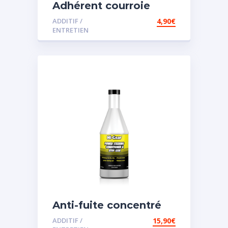
Adhérent courroie
ADDITIF /
4,90
€
ENTRETIEN
Anti-fuite concentré
pour direction
ADDITIF /
15,90
€
assistée