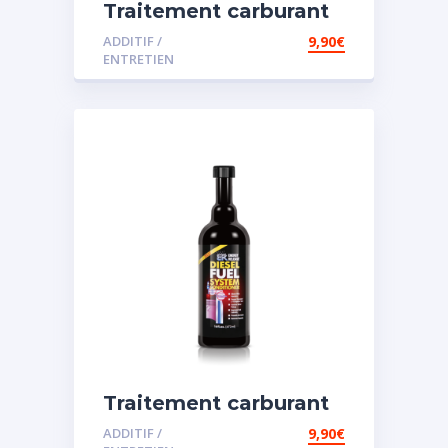
Traitement carburant
diesel et essence
ADDITIF /
9,90
€
ENTRETIEN
Traitement carburant
spécial diesel
ADDITIF /
9,90
€