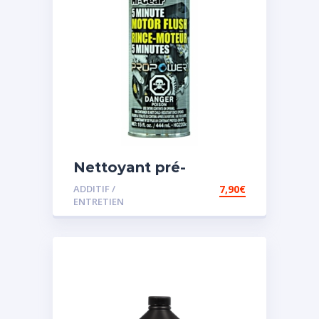
Nettoyant pré-
vidange
ADDITIF /
7,90
€
ENTRETIEN