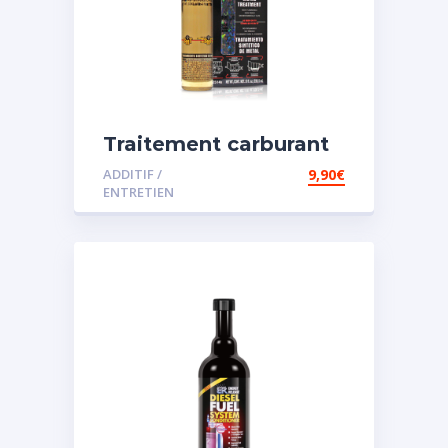
Traitement carburant
spécial essence
ADDITIF /
9,90
€
ENTRETIEN