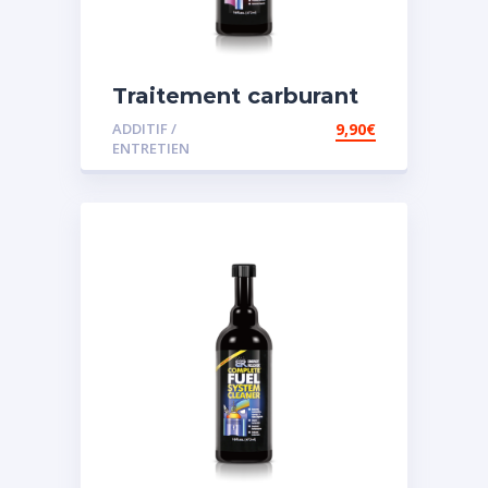
Traitement carburant
spécial diesel
ADDITIF /
9,90
€
ENTRETIEN