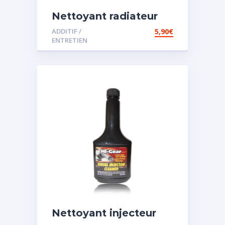
Nettoyant radiateur
ADDITIF /
5,90
€
ENTRETIEN
Nettoyant injecteur
diesel