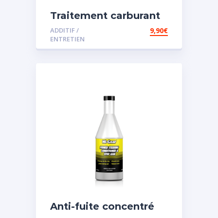
Traitement carburant
diesel et essence
ADDITIF /
9,90
€
ENTRETIEN
Anti-fuite concentré
pour direction