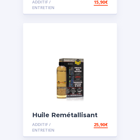
ADDITIF /
15,90
€
assistée
ENTRETIEN
Huile Remétallisant
Moteur SMT2
ADDITIF /
25,90
€
ENTRETIEN