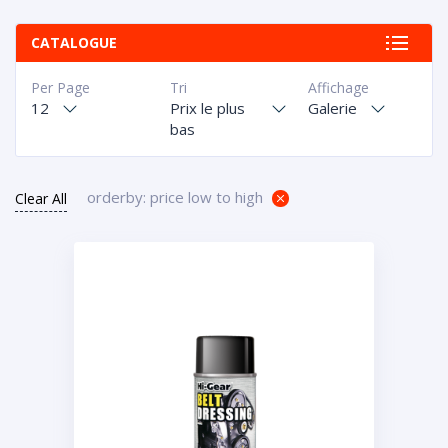
CATALOGUE
Per Page
Tri
Affichage
12
Prix le plus
Galerie
bas
orderby: price low to high
Clear All