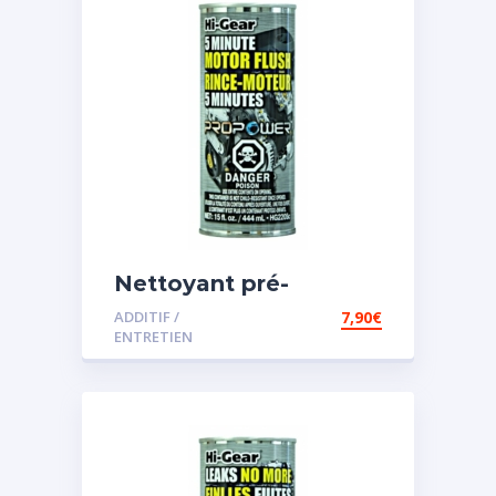
Nettoyant pré-
vidange
ADDITIF /
7,90
€
ENTRETIEN