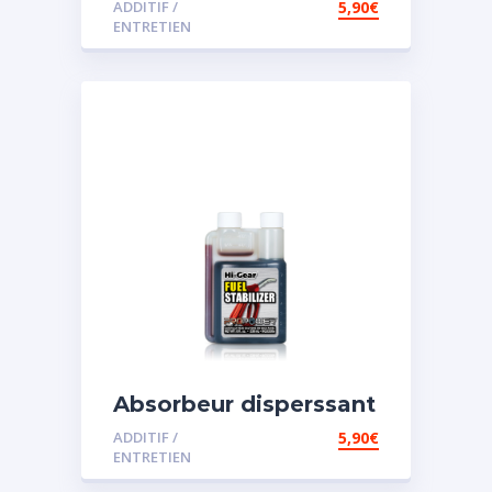
ADDITIF /
5,90
€
ENTRETIEN
Absorbeur disperssant
d’eau pour carburant
ADDITIF /
5,90
€
ENTRETIEN