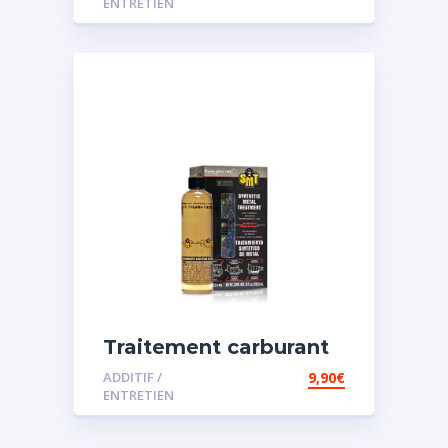
ENTRETIEN
Traitement carburant
spécial essence
ADDITIF /
9,90
€
ENTRETIEN