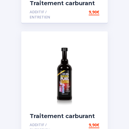
Traitement carburant
diesel et essence
ADDITIF /
9,90
€
ENTRETIEN
Traitement carburant
spécial diesel
ADDITIF /
9,90
€