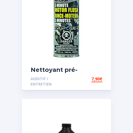
Nettoyant pré-
vidange
ADDITIF /
7,90
€
ENTRETIEN