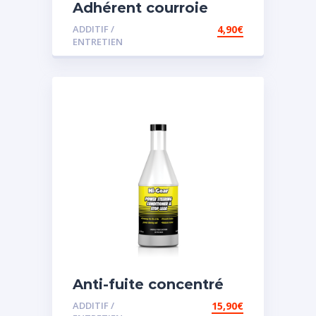
Adhérent courroie
ADDITIF /
4,90
€
ENTRETIEN
Anti-fuite concentré
pour direction
ADDITIF /
15,90
€
assistée