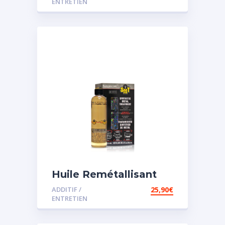
ENTRETIEN
Huile Remétallisant
Moteur SMT2
ADDITIF /
25,90
€
ENTRETIEN