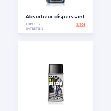
Absorbeur disperssant
d’eau pour carburant
ADDITIF /
5,90
€
ENTRETIEN