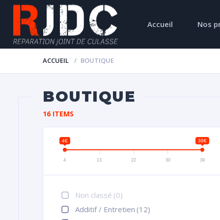
Accueil
Nos p
ACCUEIL
BOUTIQUE
BOUTIQUE
16 ITEMS
4€
39€
4
13
22
30
39
Non classé
(0)
Additif / Entretien
(12)