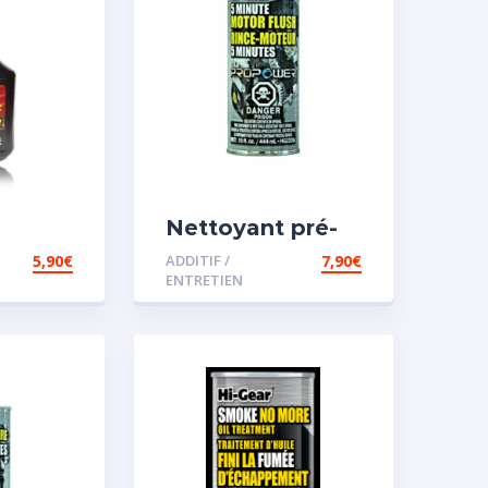
Nettoyant pré-
iesel
vidange
5,90
€
ADDITIF /
7,90
€
ENTRETIEN