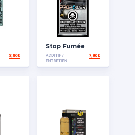
Stop Fumée
8,90
€
ADDITIF /
7,90
€
ENTRETIEN