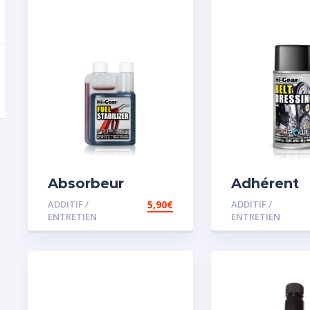
Absorbeur
Adhérent
disperssant
courroie
ADDITIF /
5,90
€
ADDITIF /
d’eau pour
ENTRETIEN
ENTRETIEN
carburant