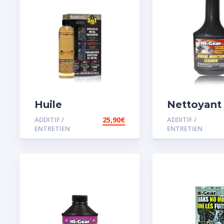
Huile
Nettoyant
Remétallisant
injecteur d
ADDITIF /
25,90
€
ADDITIF /
Moteur SMT2
ENTRETIEN
ENTRETIEN