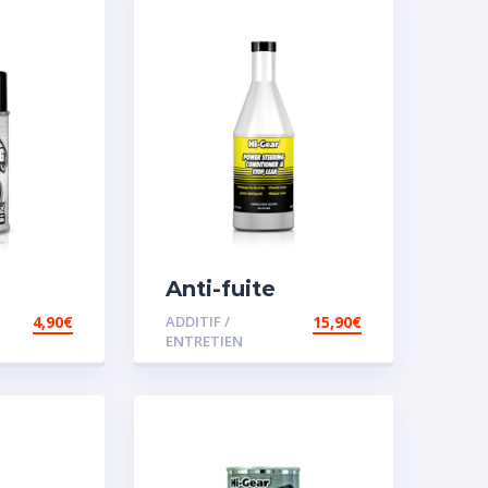
Anti-fuite
concentré pour
4,90
€
ADDITIF /
15,90
€
direction
ENTRETIEN
assistée