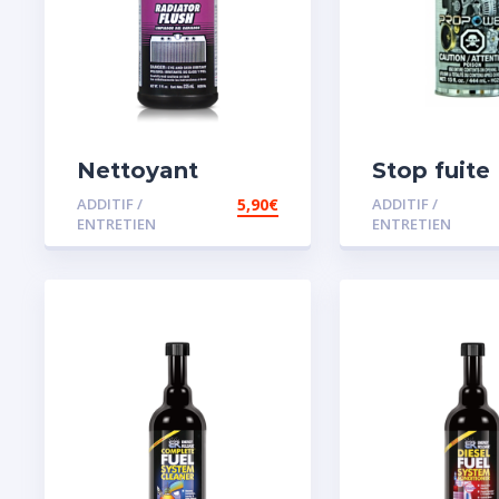
Nettoyant
Stop fuite
radiateur
moteur
ADDITIF /
5,90
€
ADDITIF /
ENTRETIEN
ENTRETIEN