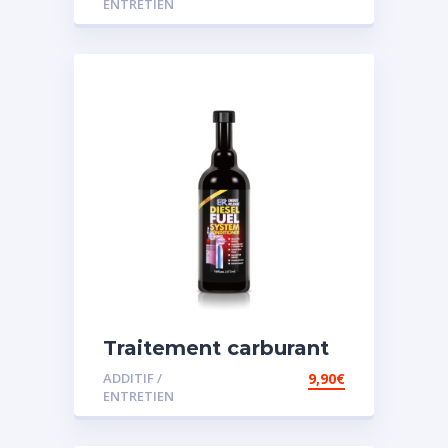
ENTRETIEN
Traitement carburant
spécial diesel
ADDITIF /
9,90
€
ENTRETIEN