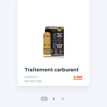
Traitement carburant
spécial essence
ADDITIF /
9,90
€
ENTRETIEN
1
2