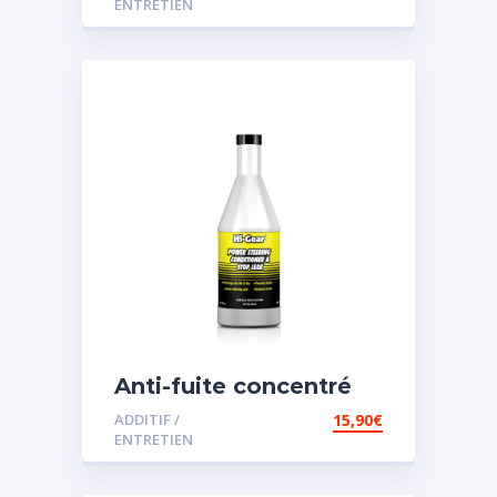
ENTRETIEN
Anti-fuite concentré
pour direction
ADDITIF /
15,90
€
assistée
ENTRETIEN