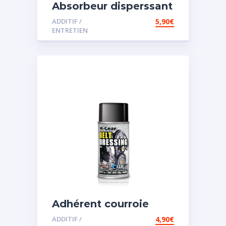
Absorbeur disperssant
d’eau pour carburant
ADDITIF /
5,90
€
ENTRETIEN
Adhérent courroie
ADDITIF /
4,90
€