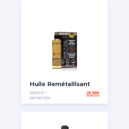
Huile Remétallisant
Moteur SMT2
ADDITIF /
25,90
€
ENTRETIEN