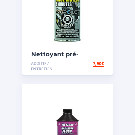
Nettoyant pré-
vidange
ADDITIF /
7,90
€
ENTRETIEN